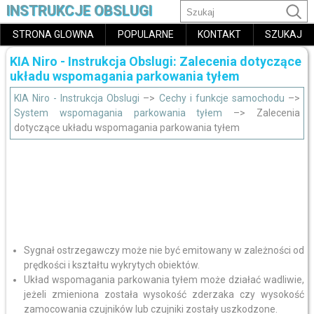
INSTRUKCJE OBSLUGI
STRONA GLOWNA
POPULARNE
KONTAKT
SZUKAJ
KIA Niro - Instrukcja Obslugi: Zalecenia dotyczące
układu wspomagania parkowania tyłem
KIA Niro - Instrukcja Obslugi
–>
Cechy i funkcje samochodu
–>
System wspomagania parkowania tyłem
–> Zalecenia
dotyczące układu wspomagania parkowania tyłem
Sygnał ostrzegawczy może nie być emitowany w zależności od
prędkości i kształtu wykrytych obiektów.
Układ wspomagania parkowania tyłem może działać wadliwie,
jeżeli zmieniona została wysokość zderzaka czy wysokość
zamocowania czujników lub czujniki zostały uszkodzone.