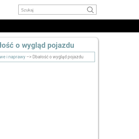
ałość o wygląd pojazdu
owe i naprawy
–> Dbałość o wygląd pojazdu