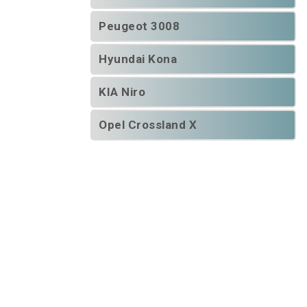
Peugeot 3008
Hyundai Kona
KIA Niro
Opel Crossland X