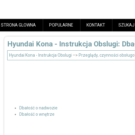
STRONA GLOWNA
POPULARNE
KONTAKT
SZUKAJ
Hyundai Kona - Instrukcja Obslugi: Db
Hyundai Kona - Instrukcja Obslugi
–>
Przeglądy, czynności obsług
Dbałość o nadwozie
Dbałość o wnętrze