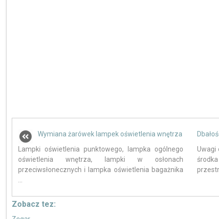
Wymiana żarówek lampek oświetlenia wnętrza
Dbałoś
Lampki oświetlenia punktowego, lampka ogólnego
Uwagi 
oświetlenia wnętrza, lampki w osłonach
środk
przeciwsłonecznych i lampka oświetlenia bagażnika
przestr
...
Zobacz tez: