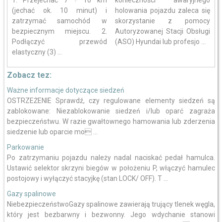
1. Przejechać 7 ÷ 10 km
konieczności awaryjnego
(jechać ok. 10 minut) i
holowania pojazdu zaleca się
zatrzymać samochód w
skorzystanie z pomocy
bezpiecznym miejscu. 2.
Autoryzowanej Stacji Obsługi
Podłączyć przewód
(ASO) Hyundai lub profesjo ...
elastyczny (3) ...
Zobacz tez:
Ważne informacje dotyczące siedzeń
OSTRZEŻENIE Sprawdź, czy regulowane elementy siedzeń są
zablokowane: Niezablokowanie siedzeń i/lub oparć zagraża
bezpieczeństwu. W razie gwałtownego hamowania lub zderzenia
siedzenie lub oparcie mo ...
Parkowanie
Po zatrzymaniu pojazdu należy nadal naciskać pedał hamulca.
Ustawić selektor skrzyni biegów w położeniu P, włączyć hamulec
postojowy i wyłączyć stacyjkę (stan LOCK/ OFF). T ...
Gazy spalinowe
NiebezpieczeństwoGazy spalinowe zawierają trujący tlenek węgla,
który jest bezbarwny i bezwonny. Jego wdychanie stanowi