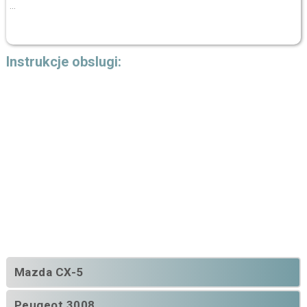
...
Instrukcje obslugi:
Mazda CX-5
Peugeot 3008