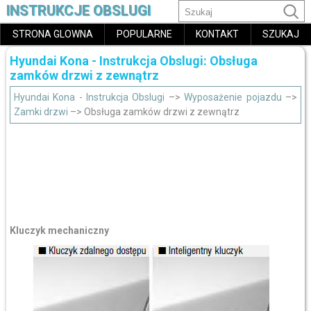
INSTRUKCJE OBSLUGI
STRONA GLOWNA
POPULARNE
KONTAKT
SZUKAJ
Hyundai Kona - Instrukcja Obslugi: Obsługa
zamków drzwi z zewnątrz
Hyundai Kona - Instrukcja Obslugi
–>
Wyposażenie pojazdu
–>
Zamki drzwi
–> Obsługa zamków drzwi z zewnątrz
Kluczyk mechaniczny