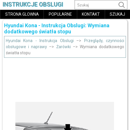
INSTRUKCJE OBSLUGI
STRONA GLOWNA
POPULARNE
KONTAKT
SZUKAJ
Hyundai Kona - Instrukcja Obslugi: Wymiana
dodatkowego światła stopu
Hyundai Kona - Instrukcja Obslugi
–>
Przeglądy, czynności
obsługowe i naprawy
–>
Żarówki
–> Wymiana dodatkowego
światła stopu