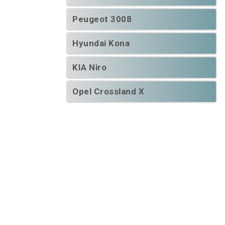
Peugeot 3008
Hyundai Kona
KIA Niro
Opel Crossland X