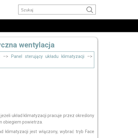
yczna wentylacja
u
–>
Panel sterujący układu klimatyzacji
–>
eżeli układ klimatyzacji pracuje przez określony
m obiegiem powietrza.
d klimatyzacji jest włączony, wybrać tryb Face