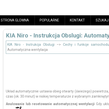
STRONA GLOWNA
POPULARNE
KONTAKT
SZUKAJ
KIA Niro - Instrukcja Obslugi: Automat
KIA Niro - Instrukcja Obslugi
–>
Cechy i funkcje samochod
Automatyczna wentylacja
Układ automatycznie ustawia obieg otwarty (świeżego) powietrza, j
czas (ok. 30 minut) w niskiej temperaturze z wybranym zamknięty
Anulowanie lub resetowanie automatycznej wentylacji
Gdy ukła