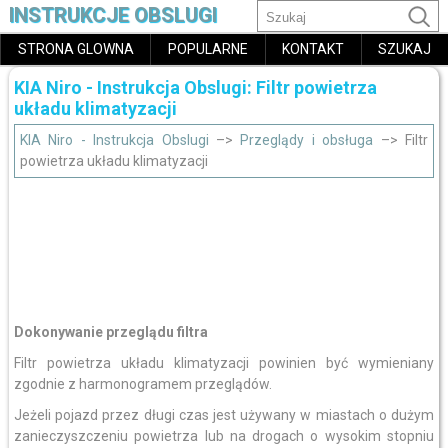
INSTRUKCJE OBSLUGI
STRONA GLOWNA
POPULARNE
KONTAKT
SZUKAJ
KIA Niro - Instrukcja Obslugi: Filtr powietrza
układu klimatyzacji
KIA Niro - Instrukcja Obslugi
–>
Przeglądy i obsługa
–> Filtr
powietrza układu klimatyzacji
Dokonywanie przeglądu filtra
Filtr powietrza układu klimatyzacji powinien być wymieniany
zgodnie z harmonogramem przeglądów.
Jeżeli pojazd przez długi czas jest używany w miastach o dużym
zanieczyszczeniu powietrza lub na drogach o wysokim stopniu