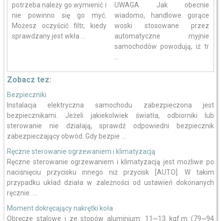
potrzeba należy go wymienić i
UWAGA Jak obecnie
nie powinno się go myć.
wiadomo, handlowe gorące
Możesz oczyścić filtr, kiedy
woski stosowane przez
sprawdzany jest wkła ...
automatyczne myjnie
samochodów powodują, iż tr
...
Zobacz tez:
Bezpieczniki
Instalacja elektryczna samochodu zabezpieczona jest
bezpiecznikami. Jeżeli jakiekolwiek światła, odbiorniki lub
sterowanie nie działają, sprawdź odpowiedni bezpiecznik
zabezpieczający obwód. Gdy bezpie ...
Ręczne sterowanie ogrzewaniem i klimatyzacją
Ręczne sterowanie ogrzewaniem i klimatyzacją jest możliwe po
naciśnięciu przycisku innego niż przycisk [AUTO]. W takim
przypadku układ działa w zależności od ustawień dokonanych
ręcznie. ...
Moment dokręcający nakrętki koła
Obręcze stalowe i ze stopów aluminium: 11~13 kgf.m (79~94