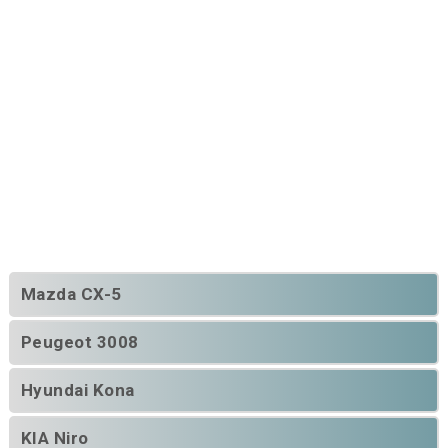
Mazda CX-5
Peugeot 3008
Hyundai Kona
KIA Niro