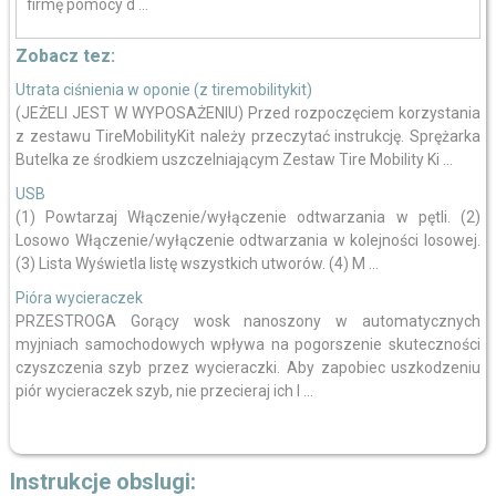
firmę pomocy d ...
Zobacz tez:
Utrata ciśnienia w oponie (z tiremobilitykit)
(JEŻELI JEST W WYPOSAŻENIU) Przed rozpoczęciem korzystania
z zestawu TireMobilityKit należy przeczytać instrukcję. Sprężarka
Butelka ze środkiem uszczelniającym Zestaw Tire Mobility Ki ...
USB
(1) Powtarzaj Włączenie/wyłączenie odtwarzania w pętli. (2)
Losowo Włączenie/wyłączenie odtwarzania w kolejności losowej.
(3) Lista Wyświetla listę wszystkich utworów. (4) M ...
Pióra wycieraczek
PRZESTROGA Gorący wosk nanoszony w automatycznych
myjniach samochodowych wpływa na pogorszenie skuteczności
czyszczenia szyb przez wycieraczki. Aby zapobiec uszkodzeniu
piór wycieraczek szyb, nie przecieraj ich l ...
Instrukcje obslugi: