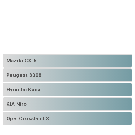
Mazda CX-5
Peugeot 3008
Hyundai Kona
KIA Niro
Opel Crossland X