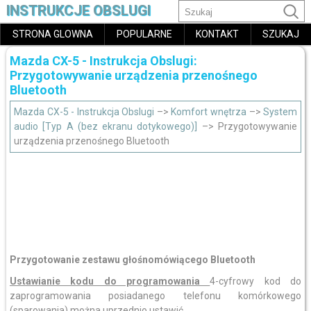
INSTRUKCJE OBSLUGI
STRONA GLOWNA
POPULARNE
KONTAKT
SZUKAJ
Mazda CX-5 - Instrukcja Obslugi:
Przygotowywanie urządzenia przenośnego
Bluetooth
Mazda CX-5 - Instrukcja Obslugi
–>
Komfort wnętrza
–>
System
audio [Typ A (bez ekranu dotykowego)]
–> Przygotowywanie
urządzenia przenośnego Bluetooth
Przygotowanie zestawu głośnomówiącego Bluetooth
Ustawianie kodu do programowania
4-cyfrowy kod do
zaprogramowania posiadanego telefonu komórkowego
(sparowania) można uprzednio ustawić.