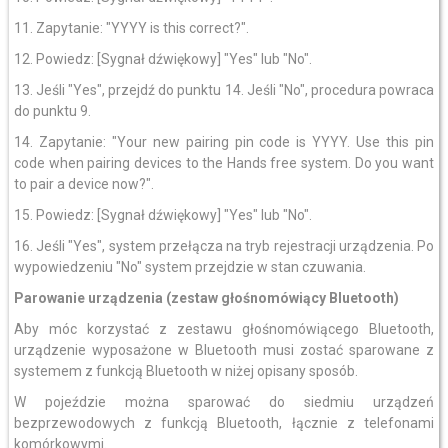
11. Zapytanie: "YYYY is this correct?".
12. Powiedz: [Sygnał dźwiękowy] "Yes" lub "No".
13. Jeśli "Yes", przejdź do punktu 14. Jeśli "No", procedura powraca
do punktu 9.
14. Zapytanie: "Your new pairing pin code is YYYY. Use this pin
code when pairing devices to the Hands free system. Do you want
to pair a device now?".
15. Powiedz: [Sygnał dźwiękowy] "Yes" lub "No".
16. Jeśli "Yes", system przełącza na tryb rejestracji urządzenia. Po
wypowiedzeniu "No" system przejdzie w stan czuwania.
Parowanie urządzenia (zestaw głośnomówiący Bluetooth)
Aby móc korzystać z zestawu głośnomówiącego Bluetooth,
urządzenie wyposażone w Bluetooth musi zostać sparowane z
systemem z funkcją Bluetooth w niżej opisany sposób.
W pojeździe można sparować do siedmiu urządzeń
bezprzewodowych z funkcją Bluetooth, łącznie z telefonami
komórkowymi.