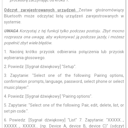
procedurę zaczynając od kroku 1.
Odczyt zarejestrowanych urządzeń
Zestaw głośnomówiący
Bluetooth może odczytać listę urządzeń zarejestrowanych w
systemie.
UWAGA
Korzystaj z tej funkcji tylko podczas postoju. Zbyt mocno
rozprasza ona uwagę, aby wykonywać ją podczas jazdy, i możesz
popełnić zbyt wiele błędów.
1. Naciśnij krótko przycisk odbierania połączenia lub przycisk
wybierania głosowego.
2. Powiedz: [Sygnał dźwiękowy] "Setup".
3. Zapytanie: "Select one of the following: Pairing options,
confirmation prompts, language, password, select phone or select
music player.".
4. Powiedz: [Sygnał dźwiękowy] "Pairing options".
5. Zapytanie: "Select one of the following: Pair, edit, delete, list, or
set pin code.".
6. Powiedz: [Sygnał dźwiękowy] "List" 7. Zapytanie: "XXXXX...,
XXXXX..., XXXXX... (np. Device A, device B, device C)" (odczyt