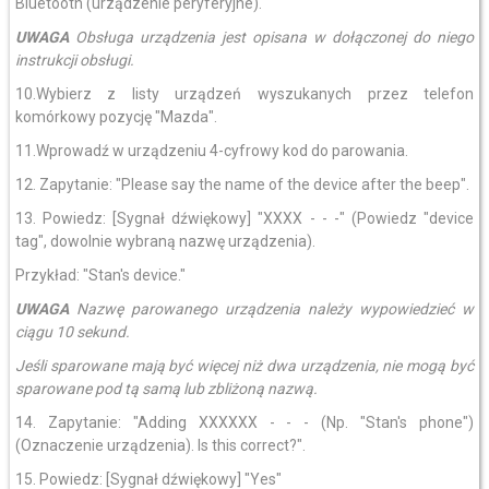
Bluetooth (urządzenie peryferyjne).
UWAGA
Obsługa urządzenia jest opisana w dołączonej do niego
instrukcji obsługi.
10.Wybierz z listy urządzeń wyszukanych przez telefon
komórkowy pozycję "Mazda".
11.Wprowadź w urządzeniu 4-cyfrowy kod do parowania.
12. Zapytanie: "Please say the name of the device after the beep".
13. Powiedz: [Sygnał dźwiękowy] "XXXX - - -" (Powiedz "device
tag", dowolnie wybraną nazwę urządzenia).
Przykład: "Stan's device."
UWAGA
Nazwę parowanego urządzenia należy wypowiedzieć w
ciągu 10 sekund.
Jeśli sparowane mają być więcej niż dwa urządzenia, nie mogą być
sparowane pod tą samą lub zbliżoną nazwą.
14. Zapytanie: "Adding XXXXXX - - - (Np. "Stan's phone")
(Oznaczenie urządzenia). Is this correct?".
15. Powiedz: [Sygnał dźwiękowy] "Yes"