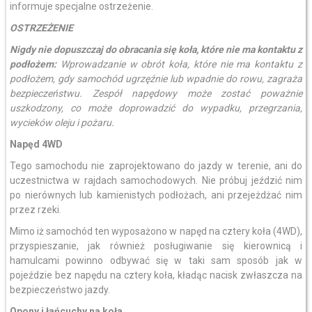
informuje specjalne ostrzeżenie.
OSTRZEŻENIE
Nigdy nie dopuszczaj do obracania się koła, które nie ma kontaktu z
podłożem:
Wprowadzanie w obrót koła, które nie ma kontaktu z
podłożem, gdy samochód ugrzęźnie lub wpadnie do rowu, zagraża
bezpieczeństwu. Zespół napędowy może zostać poważnie
uszkodzony, co może doprowadzić do wypadku, przegrzania,
wycieków oleju i pożaru.
Napęd 4WD
Tego samochodu nie zaprojektowano do jazdy w terenie, ani do
uczestnictwa w rajdach samochodowych. Nie próbuj jeździć nim
po nierównych lub kamienistych podłożach, ani przejeżdżać nim
przez rzeki.
Mimo iż samochód ten wyposażono w napęd na cztery koła (4WD),
przyspieszanie, jak również posługiwanie się kierownicą i
hamulcami powinno odbywać się w taki sam sposób jak w
pojeździe bez napędu na cztery koła, kładąc nacisk zwłaszcza na
bezpieczeństwo jazdy.
Opony i łańcuchy na koła