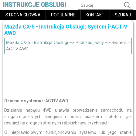
INSTRUKCJE OBSLUGI
STRONA GLOWNA
POPULARNE
KONTAKT
SZUKAJ
Mazda CX-5 - Instrukcja Obslugi: System i-ACTIV
AWD
Mazda CX-5 - Instrukcja Obslugi
–>
Podczas jazdy
–> System i-
ACTIV AWD
Działanie systemu i-ACTIV AWD
Działanie napędu 4WD ułatwia prowadzenie samochodu na
drogach pokrytych śniegiem i lodem, piaskiem i błotem, jak
również na drogach stromych i śliskich nawierzchniach.
O nieprawidłowym funkcjonowaniu systemu lub jego stanie