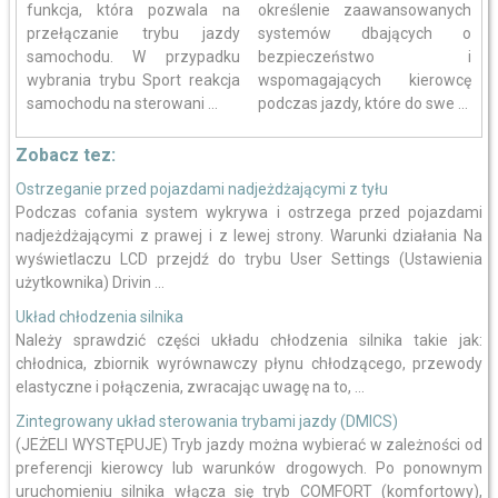
funkcja, która pozwala na
określenie zaawansowanych
przełączanie trybu jazdy
systemów dbających o
samochodu. W przypadku
bezpieczeństwo i
wybrania trybu Sport reakcja
wspomagających kierowcę
samochodu na sterowani ...
podczas jazdy, które do swe ...
Zobacz tez:
Ostrzeganie przed pojazdami nadjeżdżającymi z tyłu
Podczas cofania system wykrywa i ostrzega przed pojazdami
nadjeżdżającymi z prawej i z lewej strony. Warunki działania Na
wyświetlaczu LCD przejdź do trybu User Settings (Ustawienia
użytkownika) Drivin ...
Układ chłodzenia silnika
Należy sprawdzić części układu chłodzenia silnika takie jak:
chłodnica, zbiornik wyrównawczy płynu chłodzącego, przewody
elastyczne i połączenia, zwracając uwagę na to, ...
Zintegrowany układ sterowania trybami jazdy (DMICS)
(JEŻELI WYSTĘPUJE) Tryb jazdy można wybierać w zależności od
preferencji kierowcy lub warunków drogowych. Po ponownym
uruchomieniu silnika włącza się tryb COMFORT (komfortowy),