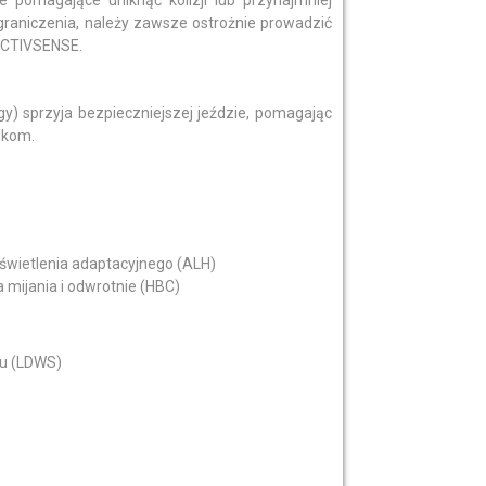
e pomagające uniknąć kolizji lub przynajmniej
graniczenia, należy zawsze ostrożnie prowadzić
-ACTIVSENSE.
) sprzyja bezpieczniejszej jeździe, pomagając
dkom.
świetlenia adaptacyjnego (ALH)
mijania i odwrotnie (HBC)
hu (LDWS)