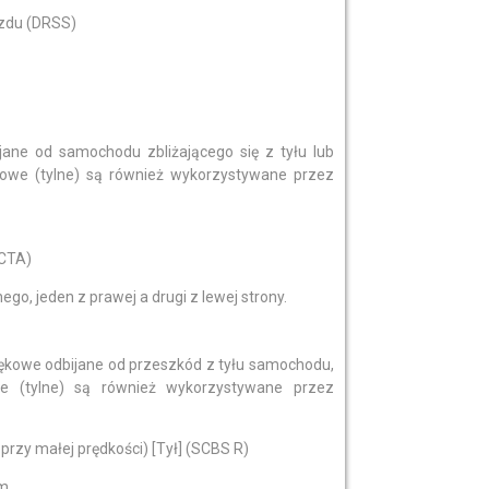
azdu (DRSS)
ijane od samochodu zbliżającego się z tyłu lub
arowe (tylne) są również wykorzystywane przez
RCTA)
go, jeden z prawej a drugi z lewej strony.
więkowe odbijane od przeszkód z tyłu samochodu,
owe (tylne) są również wykorzystywane przez
zy małej prędkości) [Tył] (SCBS R)
m.