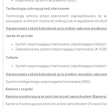
Regulowany ogranicznik prędkości (ASL)
Technologia ochrony przed zderzeniem
Technologię ochrony przed zderzeniem zaprojektowano, by ws
sytuacjach, w których można ich uniknąć) lub w łagodzeniu ich skut
Ograniczanie szkód kolizyjnych przy niskim zakresie prędkoś
Jazda do przodu
System wspomagający hamowanie (zapobiegający kolizjom pr
Zaawansowany system wspomagający hamowanie (A-SCB
Cofanie
System wspomagający hamowanie (zapobiegający kolizjom pr
Ograniczanie szkód kolizyjnych przy średnio-wysokim zakres
System inteligentnego wspomagania hamowania (SBS)
Kamera i czujniki
Kamera monitorująca przestrzeń przed samochodem (Kamera 
Kamera monitorująca przestrzeń przed samochodem (Forward Sen