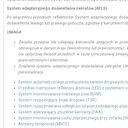
System adaptacyjnego doświetlania zakrętów (AFLS)
Po włączeniu przednich reflektorów System adaptacyjnego dośw
doświetlenie lewego lub prawego pobocza, zgodnie z kierunkiem ob
UWAGA
Światła przednie nie oślepiają kierowców jadących w przec
obowiązuje w danym kraju (lewostronny lub prawostronny). 
osi optycznej świateł przednich w razie tymczasowej zmian
prawostronnym i odwrotnie.
Działanie systemu adaptacyjnego doświetlania zakrętów (
personalizacji.
System automatycznego przełączania świateł drogowych na 
Przednie matrycowe reflektory diodowe (LED) z systemem o
System monitorowania martwego pola (BSM)
System rozpoznający znaki drogowe (TSR)
System rozpoznawania odległości od poprzedzającego poj
System wykrywający znużenie kierowcy (DAA)
System monitorowania ruchu poprzecznego przy cofaniu (
Aktywny tempomat (MRCC)