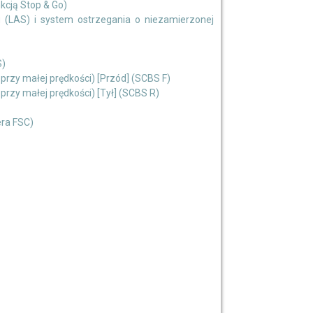
cją Stop & Go)
(LAS) i system ostrzegania o niezamierzonej
S)
zy małej prędkości) [Przód] (SCBS F)
zy małej prędkości) [Tył] (SCBS R)
ra FSC)