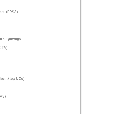
azdu (DRSS)
parkingowego
RCTA)
cją Stop & Go)
LAS)