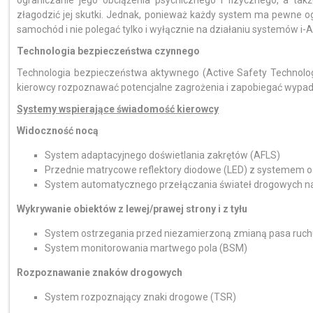
ograniczanie jego obciążenia psychicznego i fizycznego, a takż
złagodzić jej skutki. Jednak, ponieważ każdy system ma pewne o
samochód i nie polegać tylko i wyłącznie na działaniu systemów i
Technologia bezpieczeństwa czynnego
Technologia bezpieczeństwa aktywnego (Active Safety Technology
kierowcy rozpoznawać potencjalne zagrożenia i zapobiegać wypa
Systemy wspierające świadomość kierowcy
Widoczność nocą
System adaptacyjnego doświetlania zakrętów (AFLS)
Przednie matrycowe reflektory diodowe (LED) z systemem o
System automatycznego przełączania świateł drogowych na 
Wykrywanie obiektów z lewej/prawej strony i z tyłu
System ostrzegania przed niezamierzoną zmianą pasa ruc
System monitorowania martwego pola (BSM)
Rozpoznawanie znaków drogowych
System rozpoznający znaki drogowe (TSR)