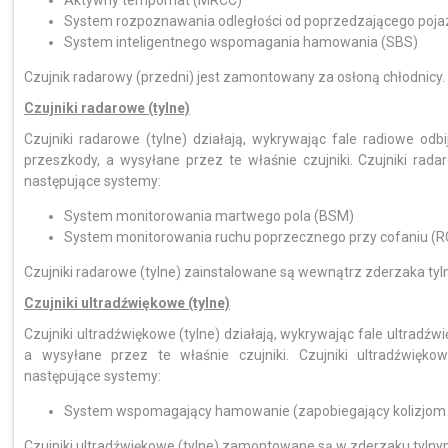
Aktywny tempomat (MRCC)
System rozpoznawania odległości od poprzedzającego poj
System inteligentnego wspomagania hamowania (SBS)
Czujnik radarowy (przedni) jest zamontowany za osłoną chłodnicy.
Czujniki radarowe (tylne)
Czujniki radarowe (tylne) działają, wykrywając fale radiowe odb
przeszkody, a wysyłane przez te właśnie czujniki. Czujniki rad
następujące systemy:
System monitorowania martwego pola (BSM)
System monitorowania ruchu poprzecznego przy cofaniu (
Czujniki radarowe (tylne) zainstalowane są wewnątrz zderzaka tylne
Czujniki ultradźwiękowe (tylne)
Czujniki ultradźwiękowe (tylne) działają, wykrywając fale ultradź
a wysyłane przez te właśnie czujniki. Czujniki ultradźwięk
następujące systemy:
System wspomagający hamowanie (zapobiegający kolizjom pr
Czujniki ultradźwiękowe (tylne) zamontowane są w zderzaku tylny