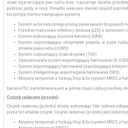
znaki wyznaczające pas ruchu oraz rozpoznaje światła przednie 
podczas jazdy w nocy. Ponadto wykrywa również pojazd poprzed
korzystają również następujące systemy:
System automatycznego przełączania świateł drogowych na 
Przednie matrycowe reflektory diodowe (LED) z systemem o
System wykrywający znużenie kierowcy (DAA)
System wspomagający utrzymanie pojazdu w pasie ruchu 
zmianie pasa ruchu (LDWS)
System rozpoznający znaki drogowe (TSR)
Zaawansowany system wspomagający hamowanie (A-SCB
System wspomagający hamowanie (zapobiegający kolizjom pr
System inteligentnego wspomagania hamowania (SBS)
Aktywny tempomat z funkcją Stop & Go (system MRCC z funk
Kamera FSC zainstalowana jest w górnej części szyby przedniej, o
Czujnik radarowy (przedni)
Czujnik radarowy (przedni) działa, wykrywając fale radiowe odb
przez ten właśnie czujnik. Czujnik radarowy (przedni) jest wykorz
Aktywny tempomat z funkcją Stop & Go (system MRCC z funk