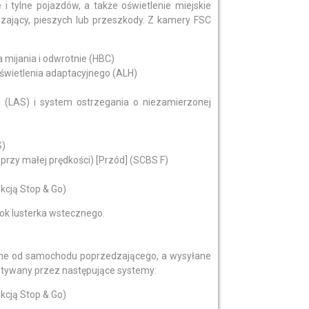
i tylne pojazdów, a także oświetlenie miejskie
zający, pieszych lub przeszkody. Z kamery FSC
mijania i odwrotnie (HBC)
świetlenia adaptacyjnego (ALH)
(LAS) i system ostrzegania o niezamierzonej
S)
zy małej prędkości) [Przód] (SCBS F)
cją Stop & Go)
bok lusterka wstecznego.
ijane od samochodu poprzedzającego, a wysyłane
ystywany przez następujące systemy:
cją Stop & Go)