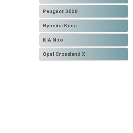
Peugeot 3008
Hyundai Kona
KIA Niro
Opel Crossland X