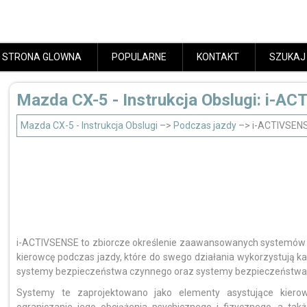
STRONA GLOWNA
POPULARNE
KONTAKT
SZUKAJ
Mazda CX-5 - Instrukcja Obslugi: i-A
Mazda CX-5 - Instrukcja Obslugi
–>
Podczas jazdy
–> i-ACTIVSEN
i-ACTIVSENSE to zbiorcze określenie zaawansowanych systemów
kierowcę podczas jazdy, które do swego działania wykorzystują k
systemy bezpieczeństwa czynnego oraz systemy bezpieczeństwa 
Systemy te zaprojektowano jako elementy asystujące kierow