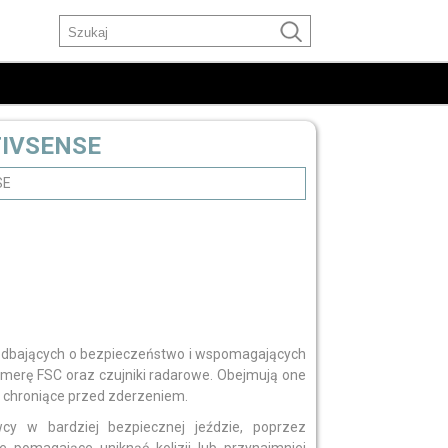
CTIVSENSE
SE
 dbających o bezpieczeństwo i wspomagających
amerę FSC oraz czujniki radarowe. Obejmują one
chroniące przed zderzeniem.
cy w bardziej bezpiecznej jeździe, poprzez