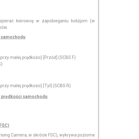
pierać kierowcę w zapobieganiu kolizjom (w
ków.
ci samochodu
zy małej prędkości) [Przód] (SCBS F)
S)
zy małej prędkości) [Tył] (SCBS R)
ie prędkości samochodu
FSC)
sing Camera, w skrócie FSC), wykrywa poziome