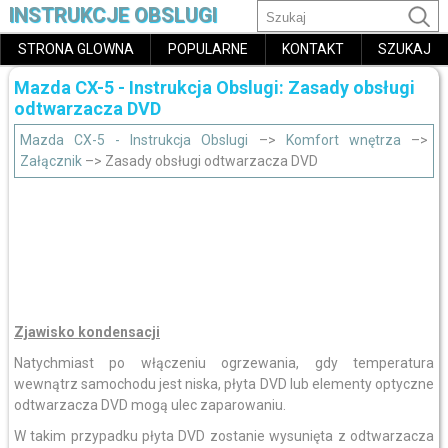
INSTRUKCJE OBSLUGI
STRONA GLOWNA
POPULARNE
KONTAKT
SZUKAJ
Mazda CX-5 - Instrukcja Obslugi: Zasady obsługi
odtwarzacza DVD
Mazda CX-5 - Instrukcja Obslugi
–>
Komfort wnętrza
–>
Załącznik
–> Zasady obsługi odtwarzacza DVD
Zjawisko kondensacji
Natychmiast po włączeniu ogrzewania, gdy temperatura
wewnątrz samochodu jest niska, płyta DVD lub elementy optyczne
odtwarzacza DVD mogą ulec zaparowaniu.
W takim przypadku płyta DVD zostanie wysunięta z odtwarzacza