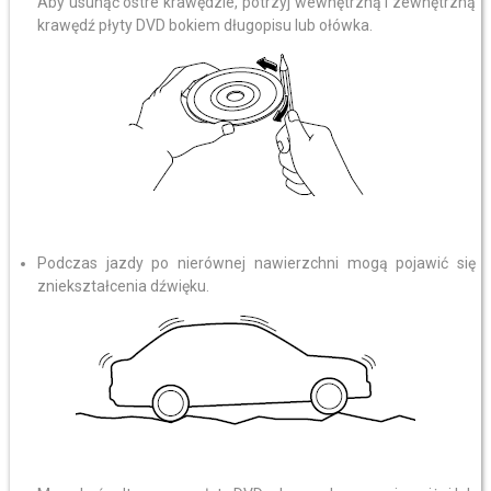
Aby usunąć ostre krawędzie, potrzyj wewnętrzną i zewnętrzną
krawędź płyty DVD bokiem długopisu lub ołówka.
Podczas jazdy po nierównej nawierzchni mogą pojawić się
zniekształcenia dźwięku.