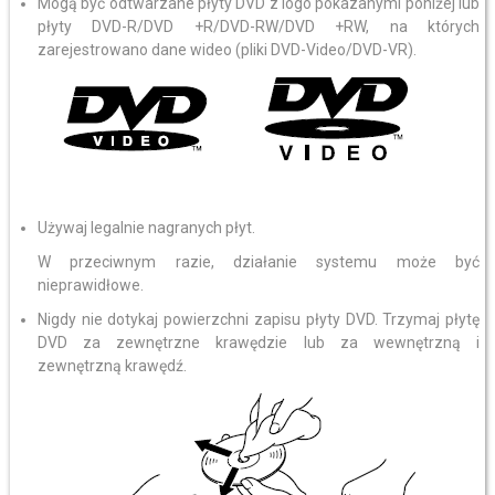
Mogą być odtwarzane płyty DVD z logo pokazanymi poniżej lub
płyty DVD-R/DVD +R/DVD-RW/DVD +RW, na których
zarejestrowano dane wideo (pliki DVD-Video/DVD-VR).
Używaj legalnie nagranych płyt.
W przeciwnym razie, działanie systemu może być
nieprawidłowe.
Nigdy nie dotykaj powierzchni zapisu płyty DVD. Trzymaj płytę
DVD za zewnętrzne krawędzie lub za wewnętrzną i
zewnętrzną krawędź.