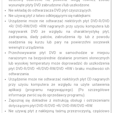
wysunięte płyty DVD zabrudzone i/lub uszkodzone.
Nie wkładaj do odtwarzacza DVD płyt czyszczących.
Nie używaj płyt z łatwo odklejającymi się naklejkami.
Urządzenie może nie odtwarzać niektórych płyt DVD-R/DVD
+R/ DVD-RW/DVD +RW nagranych przy użyciu komputera lub
nagrywarek DVD ze względu na charakterystykę płyt,
zadrapania, ślady palców, zabrudzenia itp. lub z powodu
osadzenia się kurzu lub pary na powierzchni soczewek
wewnątrz urządzenia.
Przechowywanie płyt DVD w samochodzie w miejscu
narażonym na bezpośrednie działanie promieni słonecznych
lub wysokiej temperatury może doprowadzić do uszkodzenia
płyt DVD-R/DVD +R/DVD-RW/DVD +RW i braku możliwości ich
odtwarzania.
Urządzenie może nie odtwarzać niektórych płyt CD nagranych
przy użyciu komputera ze względu na użyte ustawienia
aplikacji (programu nagrywającego). (Po szczegółowe
informacje zwróć się do sprzedawcy programu).
Zapoznaj się dokładnie z instrukcją obsługi i ostrzeżeniami
dotyczącymi płyt DVD-R/DVD +R/ DVD-RW/DVD +RW.
Nie używaj płyt z naklejoną taśmą przezroczystą, częściowo