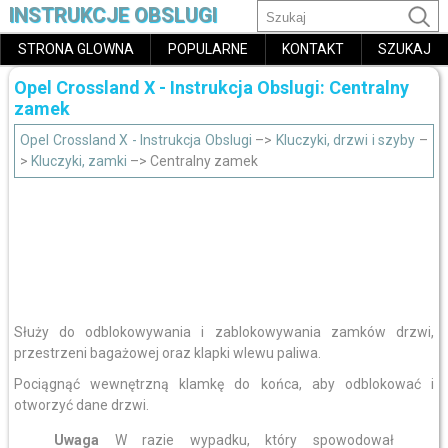
INSTRUKCJE OBSLUGI
STRONA GLOWNA
POPULARNE
KONTAKT
SZUKAJ
Opel Crossland X - Instrukcja Obslugi: Centralny
zamek
Opel Crossland X - Instrukcja Obslugi
–>
Kluczyki, drzwi i szyby
–
>
Kluczyki, zamki
–> Centralny zamek
Służy do odblokowywania i zablokowywania zamków drzwi,
przestrzeni bagażowej oraz klapki wlewu paliwa.
Pociągnąć wewnętrzną klamkę do końca, aby odblokować i
otworzyć dane drzwi.
Uwaga
W razie wypadku, który spowodował