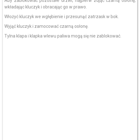
Aby zablokować pozostałe drzwi, najpierw zdjąć czarną osłonę,
wkładając kluczyk i obracając go w prawo.
Włożyć kluczyk we wgłębienie i przesunąć zatrzask w bok.
Wyjąć kluczyk i zamocować czarną osłonę.
Tylna klapa i klapka wlewu paliwa mogą się nie zablokować.