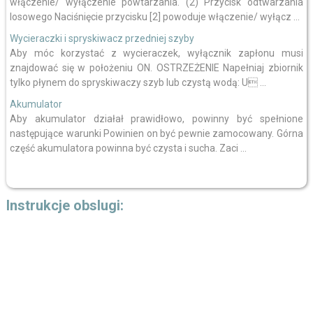
włączenie/ wyłączenie powtarzania. (2) Przycisk odtwarzania
losowego Naciśnięcie przycisku [2] powoduje włączenie/ wyłącz ...
Wycieraczki i spryskiwacz przedniej szyby
Aby móc korzystać z wycieraczek, wyłącznik zapłonu musi
znajdować się w położeniu ON. OSTRZEŻENIE Napełniaj zbiornik
tylko płynem do spryskiwaczy szyb lub czystą wodą: U ...
Akumulator
Aby akumulator działał prawidłowo, powinny być spełnione
następujące warunki Powinien on być pewnie zamocowany. Górna
część akumulatora powinna być czysta i sucha. Zaci ...
Instrukcje obslugi: