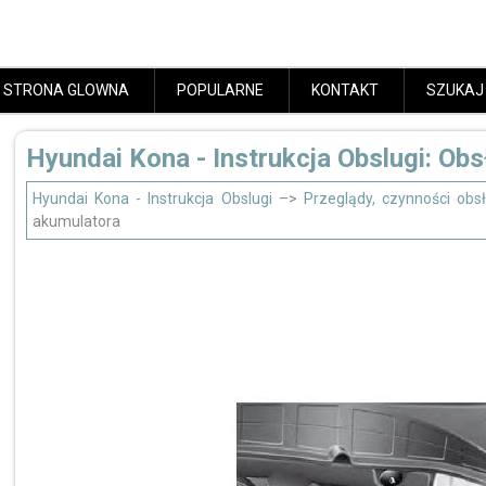
STRONA GLOWNA
POPULARNE
KONTAKT
SZUKAJ
Hyundai Kona - Instrukcja Obslugi: Ob
Hyundai Kona - Instrukcja Obslugi
–>
Przeglądy, czynności ob
akumulatora