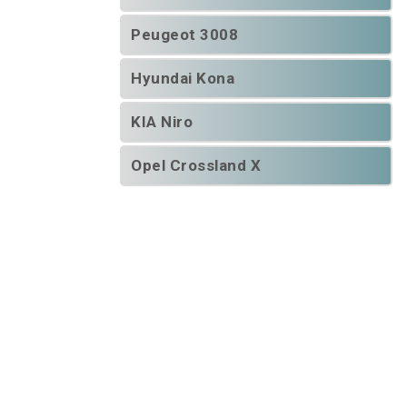
Peugeot 3008
Hyundai Kona
KIA Niro
Opel Crossland X