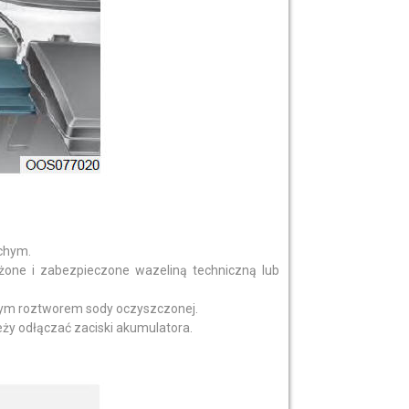
chym.
żone i zabezpieczone wazeliną techniczną lub
nym roztworem sody oczyszczonej.
eży odłączać zaciski akumulatora.