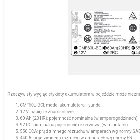
Rzeczywisty wygląd etykiety akumulatora w pojeździe może nieznac
CMF60L-BCI: model akumulatora Hyundai.
12 V: napięcie znamionowe.
60 Ah (20 HR): pojemność nominalna (w amperogodzinach).
92 RC: nominalna pojemność rezerwowa (w minutach).
550 CCA: prąd zimnego rozruchu w amperach wg normy SAE
440 A: prąd zimnego rozruchu w amperach wg normy EN.