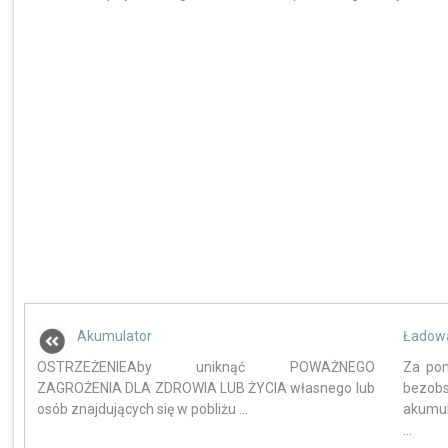
Akumulator
Ładowa
OSTRZEŻENIEAby uniknąć POWAŻNEGO
Za pom
ZAGROŻENIA DLA ZDROWIA LUB ŻYCIA własnego lub
bezob
osób znajdujących się w pobliżu ...
akumul
...