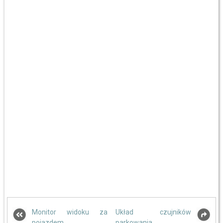
Monitor widoku za
Układ czujników
pojazdem
parkowania