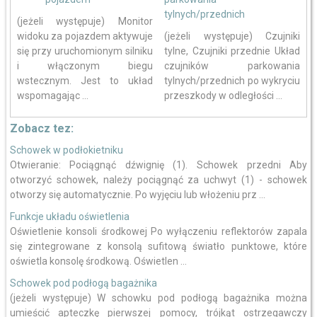
tylnych/przednich
(jeżeli występuje) Monitor
widoku za pojazdem aktywuje
(jeżeli występuje) Czujniki
się przy uruchomionym silniku
tylne, Czujniki przednie Układ
i włączonym biegu
czujników parkowania
wstecznym. Jest to układ
tylnych/przednich po wykryciu
wspomagając ...
przeszkody w odległości ...
Zobacz tez:
Schowek w podłokietniku
Otwieranie: Pociągnąć dźwignię (1). Schowek przedni Aby
otworzyć schowek, należy pociągnąć za uchwyt (1) - schowek
otworzy się automatycznie. Po wyjęciu lub włożeniu prz ...
Funkcje układu oświetlenia
Oświetlenie konsoli środkowej Po wyłączeniu reflektorów zapala
się zintegrowane z konsolą sufitową światło punktowe, które
oświetla konsolę środkową. Oświetlen ...
Schowek pod podłogą bagażnika
(jeżeli występuje) W schowku pod podłogą bagażnika można
umieścić apteczkę pierwszej pomocy, trójkąt ostrzegawczy