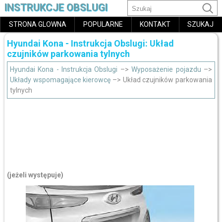
INSTRUKCJE OBSLUGI
STRONA GLOWNA
POPULARNE
KONTAKT
SZUKAJ
Hyundai Kona - Instrukcja Obslugi: Układ
czujników parkowania tylnych
Hyundai Kona - Instrukcja Obslugi
–>
Wyposażenie pojazdu
–>
Układy wspomagające kierowcę
–> Układ czujników parkowania
tylnych
(jeżeli występuje)