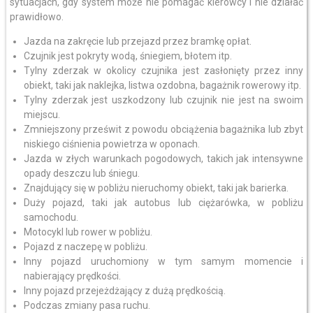
sytuacjach, gdy system może nie pomagać kierowcy i nie działać
prawidłowo.
Jazda na zakręcie lub przejazd przez bramkę opłat.
Czujnik jest pokryty wodą, śniegiem, błotem itp.
Tylny zderzak w okolicy czujnika jest zasłonięty przez inny
obiekt, taki jak naklejka, listwa ozdobna, bagażnik rowerowy itp.
Tylny zderzak jest uszkodzony lub czujnik nie jest na swoim
miejscu.
Zmniejszony prześwit z powodu obciążenia bagażnika lub zbyt
niskiego ciśnienia powietrza w oponach.
Jazda w złych warunkach pogodowych, takich jak intensywne
opady deszczu lub śniegu.
Znajdujący się w pobliżu nieruchomy obiekt, taki jak barierka.
Duży pojazd, taki jak autobus lub ciężarówka, w pobliżu
samochodu.
Motocykl lub rower w pobliżu.
Pojazd z naczepę w pobliżu.
Inny pojazd uruchomiony w tym samym momencie i
nabierający prędkości.
Inny pojazd przejeżdżający z dużą prędkością.
Podczas zmiany pasa ruchu.