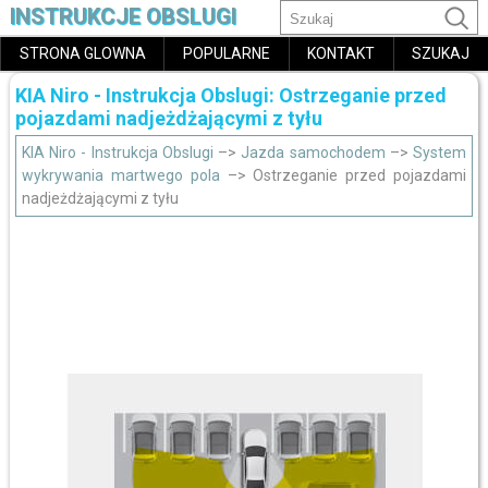
INSTRUKCJE OBSLUGI
STRONA GLOWNA
POPULARNE
KONTAKT
SZUKAJ
KIA Niro - Instrukcja Obslugi: Ostrzeganie przed
pojazdami nadjeżdżającymi z tyłu
KIA Niro - Instrukcja Obslugi
–>
Jazda samochodem
–>
System
wykrywania martwego pola
–> Ostrzeganie przed pojazdami
nadjeżdżającymi z tyłu