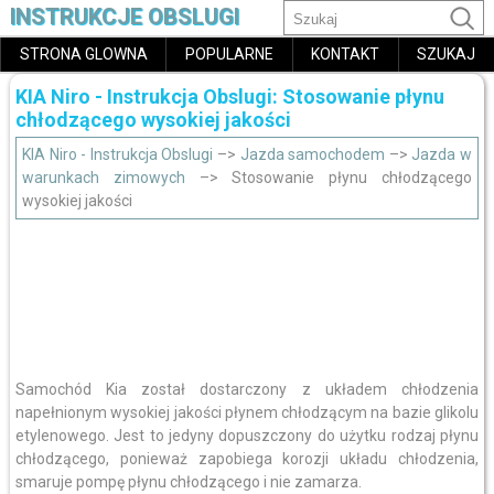
INSTRUKCJE OBSLUGI
STRONA GLOWNA
POPULARNE
KONTAKT
SZUKAJ
KIA Niro - Instrukcja Obslugi: Stosowanie płynu
chłodzącego wysokiej jakości
KIA Niro - Instrukcja Obslugi
–>
Jazda samochodem
–>
Jazda w
warunkach zimowych
–> Stosowanie płynu chłodzącego
wysokiej jakości
Samochód Kia został dostarczony z układem chłodzenia
napełnionym wysokiej jakości płynem chłodzącym na bazie glikolu
etylenowego. Jest to jedyny dopuszczony do użytku rodzaj płynu
chłodzącego, ponieważ zapobiega korozji układu chłodzenia,
smaruje pompę płynu chłodzącego i nie zamarza.