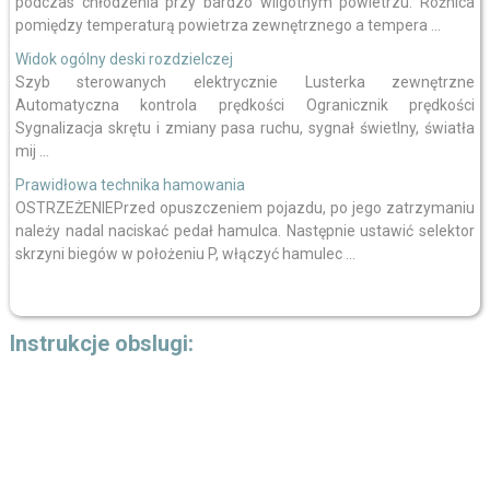
podczas chłodzenia przy bardzo wilgotnym powietrzu. Różnica
pomiędzy temperaturą powietrza zewnętrznego a tempera ...
Widok ogólny deski rozdzielczej
Szyb sterowanych elektrycznie Lusterka zewnętrzne
Automatyczna kontrola prędkości Ogranicznik prędkości
Sygnalizacja skrętu i zmiany pasa ruchu, sygnał świetlny, światła
mij ...
Prawidłowa technika hamowania
OSTRZEŻENIEPrzed opuszczeniem pojazdu, po jego zatrzymaniu
należy nadal naciskać pedał hamulca. Następnie ustawić selektor
skrzyni biegów w położeniu P, włączyć hamulec ...
Instrukcje obslugi: