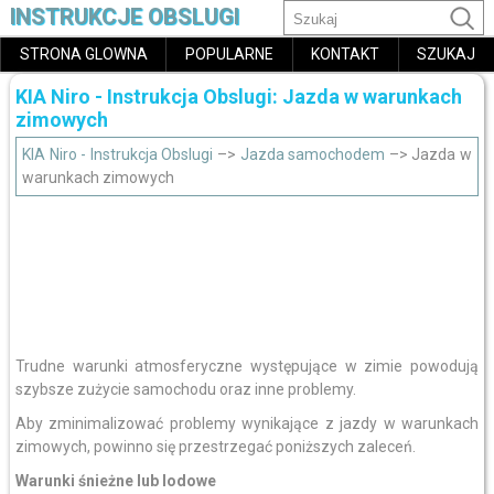
INSTRUKCJE OBSLUGI
STRONA GLOWNA
POPULARNE
KONTAKT
SZUKAJ
KIA Niro - Instrukcja Obslugi: Jazda w warunkach
zimowych
KIA Niro - Instrukcja Obslugi
–>
Jazda samochodem
–> Jazda w
warunkach zimowych
Trudne warunki atmosferyczne występujące w zimie powodują
szybsze zużycie samochodu oraz inne problemy.
Aby zminimalizować problemy wynikające z jazdy w warunkach
zimowych, powinno się przestrzegać poniższych zaleceń.
Warunki śnieżne lub lodowe