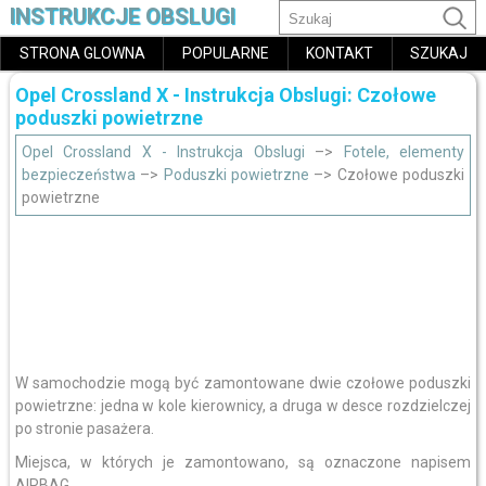
INSTRUKCJE OBSLUGI
STRONA GLOWNA
POPULARNE
KONTAKT
SZUKAJ
Opel Crossland X - Instrukcja Obslugi: Czołowe
poduszki powietrzne
Opel Crossland X - Instrukcja Obslugi
–>
Fotele, elementy
bezpieczeństwa
–>
Poduszki powietrzne
–> Czołowe poduszki
powietrzne
W samochodzie mogą być zamontowane dwie czołowe poduszki
powietrzne: jedna w kole kierownicy, a druga w desce rozdzielczej
po stronie pasażera.
Miejsca, w których je zamontowano, są oznaczone napisem
AIRBAG.