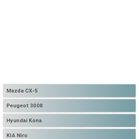
Mazda CX-5
Peugeot 3008
Hyundai Kona
KIA Niro