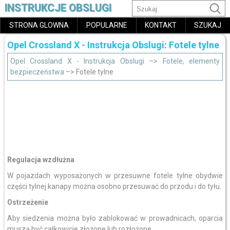
INSTRUKCJE OBSLUGI
STRONA GLOWNA
POPULARNE
KONTAKT
SZUKAJ
Opel Crossland X - Instrukcja Obslugi: Fotele tylne
Opel Crossland X - Instrukcja Obslugi
–>
Fotele, elementy
bezpieczeństwa
–> Fotele tylne
Regulacja wzdłużna
W pojazdach wyposażonych w przesuwne fotele tylne obydwie
części tylnej kanapy można osobno przesuwać do przodu i do tyłu.
Ostrzeżenie
Aby siedzenia można było zablokować w prowadnicach, oparcia
muszą być całkowicie złożone lub rozłożone.