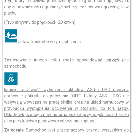
Tryb, który umożliwia jednoczesny poślizg obu kół napędowych,
aby zapewnić ruch i ograniczyć niebezpieczeństwo ugrzęźnięcia w
piachu.
(Tryb aktywny do prędkości 120 km/h).
Ustawić pokrętło w tym położeniu.
Zastosowanie innego trybu może spowodować ugrzęźnięcie
samochodu.
Istnieje możliwość wyłączenia układów ASR i DSC poprzez
obrócenie pokrętła do położenia "OFF". Układy ASR i DSC nie
wpływają wówczas na pracę silnika oraz na układ hamulcowy w
przypadku wystąpienia odchylenia w stosunku do toru jazdy.
Układy włączą się znów automatycznie przy prędkości 50 km/h
albo przy każdym ponownym włączeniu zapłonu.
Zalecenia
Samochód jest przeznaczony przede wszystkim do