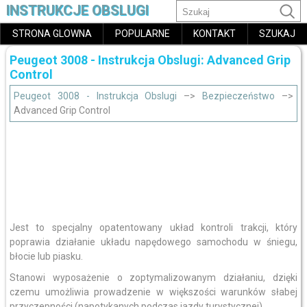
INSTRUKCJE OBSLUGI
STRONA GLOWNA
POPULARNE
KONTAKT
SZUKAJ
Peugeot 3008 - Instrukcja Obslugi: Advanced Grip
Control
Peugeot 3008 - Instrukcja Obslugi
–>
Bezpieczeństwo
–>
Advanced Grip Control
Jest to specjalny opatentowany układ kontroli trakcji, który
poprawia działanie układu napędowego samochodu w śniegu,
błocie lub piasku.
Stanowi wyposażenie o zoptymalizowanym działaniu, dzięki
czemu umożliwia prowadzenie w większości warunków słabej
przyczepności (napotykanych podczas jazdy turystycznej).