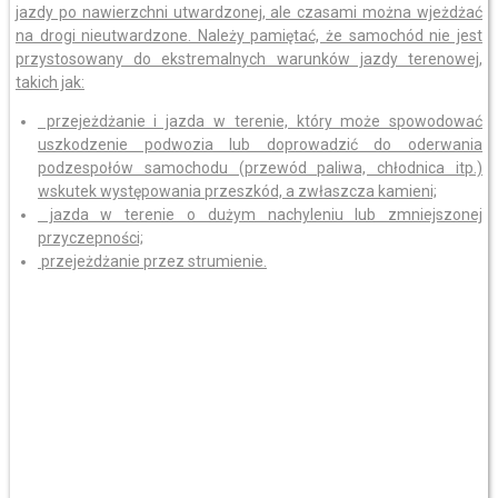
jazdy po nawierzchni utwardzonej, ale czasami można wjeżdżać
na drogi nieutwardzone. Należy pamiętać, że samochód nie jest
przystosowany do ekstremalnych warunków jazdy terenowej,
takich jak:
przejeżdżanie i jazda w terenie, który może spowodować
uszkodzenie podwozia lub doprowadzić do oderwania
podzespołów samochodu (przewód paliwa, chłodnica itp.)
wskutek występowania przeszkód, a zwłaszcza kamieni;
jazda w terenie o dużym nachyleniu lub zmniejszonej
przyczepności;
przejeżdżanie przez strumienie.