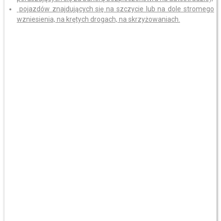
pojazdów znajdujących się na szczycie lub na dole stromego
wzniesienia, na krętych drogach, na skrzyżowaniach.