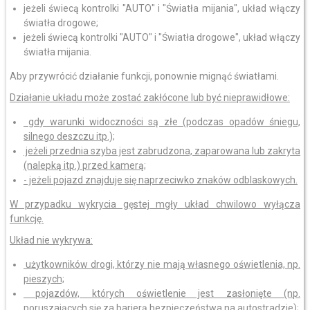
jeżeli świecą kontrolki "AUTO" i "Światła mijania", układ włączy
światła drogowe;
jeżeli świecą kontrolki "AUTO" i "Światła drogowe", układ włączy
światła mijania.
Aby przywrócić działanie funkcji, ponownie mignąć światłami.
Działanie układu może zostać zakłócone lub być nieprawidłowe:
gdy warunki widoczności są złe (podczas opadów śniegu,
silnego deszczu itp.);
jeżeli przednia szyba jest zabrudzona, zaparowana lub zakryta
(nalepką itp.) przed kamerą;
- jeżeli pojazd znajduje się naprzeciwko znaków odblaskowych.
W przypadku wykrycia gęstej mgły układ chwilowo wyłącza
funkcję.
Układ nie wykrywa:
użytkowników drogi, którzy nie mają własnego oświetlenia, np.
pieszych;
pojazdów, których oświetlenie jest zasłonięte (np.
poruszających się za barierą bezpieczeństwa na autostradzie);