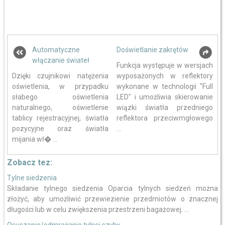
Automatyczne
Doświetlanie zakrętów
włączanie świateł
Funkcja występuje w wersjach
Dzięki czujnikowi natężenia
wyposażonych w reflektory
oświetlenia, w przypadku
wykonane w technologii "Full
słabego oświetlenia
LED" i umożliwia skierowanie
naturalnego, oświetlenie
wiązki światła przedniego
tablicy rejestracyjnej, światła
reflektora przeciwmgłowego
pozycyjne oraz światła
...
mijania wł� ...
Zobacz tez:
Tylne siedzenia
Składanie tylnego siedzenia Oparcia tylnych siedzeń można
złożyć, aby umożliwić przewiezienie przedmiotów o znacznej
długości lub w celu zwiększenia przestrzeni bagażowej. ...
Osuszanie/odmrażanie tylnej szyby