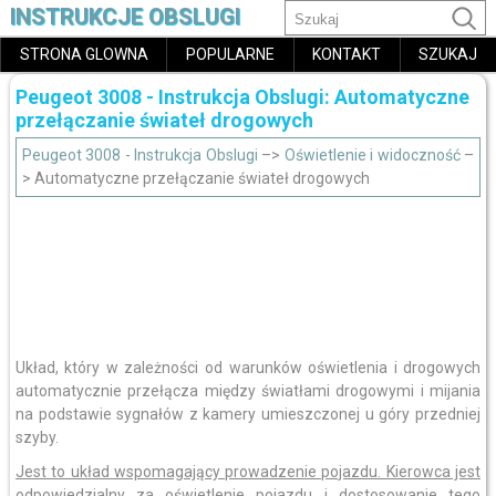
INSTRUKCJE OBSLUGI
STRONA GLOWNA
POPULARNE
KONTAKT
SZUKAJ
Peugeot 3008 - Instrukcja Obslugi: Automatyczne
przełączanie świateł drogowych
Peugeot 3008 - Instrukcja Obslugi
–>
Oświetlenie i widoczność
–
> Automatyczne przełączanie świateł drogowych
Układ, który w zależności od warunków oświetlenia i drogowych
automatycznie przełącza między światłami drogowymi i mijania
na podstawie sygnałów z kamery umieszczonej u góry przedniej
szyby.
Jest to układ wspomagający prowadzenie pojazdu. Kierowca jest
odpowiedzialny za oświetlenie pojazdu i dostosowanie tego