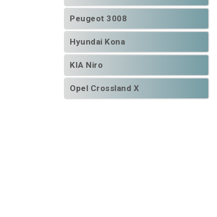
Peugeot 3008
Hyundai Kona
KIA Niro
Opel Crossland X