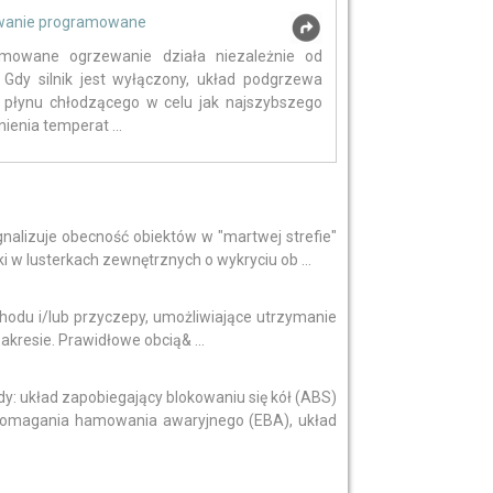
wanie programowane
amowane ogrzewanie działa niezależnie od
a. Gdy silnik jest wyłączony, układ podgrzewa
płynu chłodzącego w celu jak najszybszego
ienia temperat ...
alizuje obecność obiektów w "martwej strefie"
 w lusterkach zewnętrznych o wykryciu ob ...
odu i/lub przyczepy, umożliwiające utrzymanie
kresie. Prawidłowe obcią& ...
ady: układ zapobiegający blokowaniu się kół (ABS)
wspomagania hamowania awaryjnego (EBA), układ