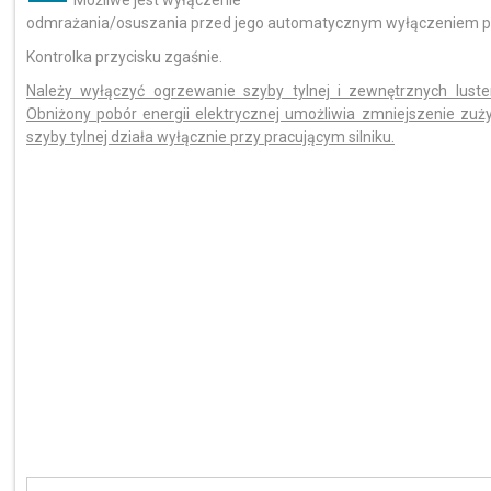
Możliwe jest wyłączenie
odmrażania/osuszania przed jego automatycznym wyłączeniem prz
Kontrolka przycisku zgaśnie.
Należy wyłączyć ogrzewanie szyby tylnej i zewnętrznych luste
Obniżony pobór energii elektrycznej umożliwia zmniejszenie zu
szyby tylnej działa wyłącznie przy pracującym silniku.