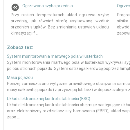
Ogrzewana szyba przednia
Ogrze
Przy niskich temperaturach układ ogrzewa szybę
Progr
przednią, jak również strefę usytuowaną wzdłuż
silnik
przednich słupków. Bez zmieniania ustawień układu
obwód 
klimatyzacji f ...
zapewn
Zobacz tez:
System monitorowania martwego pola w lusterkach
System monitorowania martwego pola w lusterkach wykrywa i sygn
po obu stronach pojazdu. System ostrzega kierowcę poprzez lampki
Masa pojazdu
Poniżej zamieszczono wytyczne prawidłowego obciążania samoch
masy całkowitej pojazdu (z przyczepą lub bez) w dopuszczalnym za
Układ elektronicznej kontroli stabilności (ESC)
Układ elektronicznej kontroli stabilności obejmuje następujące ukł
oraz elektroniczny rozdzielacz siły hamowania (EBFD), układ 
zapo ...