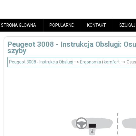
STRONA GLOWNA
POPULARNE
KONTAKT
SZUKAJ
Peugeot 3008 - Instrukcja Obslugi: Os
szyby
Peugeot 3008 - Instrukcja Obslugi
–>
Ergonomia i komfort
–> Osus