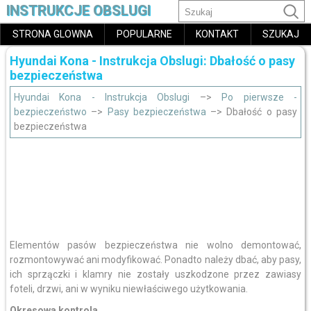
INSTRUKCJE OBSLUGI
STRONA GLOWNA
POPULARNE
KONTAKT
SZUKAJ
Hyundai Kona - Instrukcja Obslugi: Dbałość o pasy
bezpieczeństwa
Hyundai Kona - Instrukcja Obslugi
–>
Po pierwsze -
bezpieczeństwo
–>
Pasy bezpieczeństwa
–> Dbałość o pasy
bezpieczeństwa
Elementów pasów bezpieczeństwa nie wolno demontować,
rozmontowywać ani modyfikować. Ponadto należy dbać, aby pasy,
ich sprzączki i klamry nie zostały uszkodzone przez zawiasy
foteli, drzwi, ani w wyniku niewłaściwego użytkowania.
Okresowa kontrola