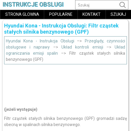
INSTRUKCJE OBSLUGI
STRONA GLOWNA
POPULARNE
KONTAKT
SZUKAJ
Hyundai Kona - Instrukcja Obslugi: Filtr cząstek
stałych silnika benzynowego (GPF)
Hyundai Kona - Instrukcja Obslugi
–>
Przeglądy, czynności
obsługowe i naprawy
–>
Układ kontroli emisji
–>
Układ
ograniczania emisji spalin
–> Filtr cząstek stałych silnika
benzynowego (GPF)
(jeżeli występuje)
Filtr cząstek stałych silnika benzynowego (GPF) gromadzi sadzę
obecną w spalinach silnika benzynowego.