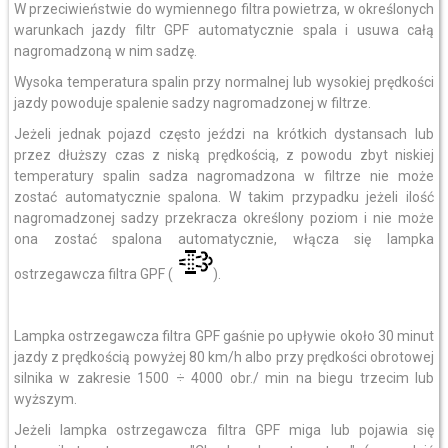
W przeciwieństwie do wymiennego filtra powietrza, w określonych
warunkach jazdy filtr GPF automatycznie spala i usuwa całą
nagromadzoną w nim sadzę.
Wysoka temperatura spalin przy normalnej lub wysokiej prędkości
jazdy powoduje spalenie sadzy nagromadzonej w filtrze.
Jeżeli jednak pojazd często jeździ na krótkich dystansach lub
przez dłuższy czas z niską prędkością, z powodu zbyt niskiej
temperatury spalin sadza nagromadzona w filtrze nie może
zostać automatycznie spalona. W takim przypadku jeżeli ilość
nagromadzonej sadzy przekracza określony poziom i nie może
ona zostać spalona automatycznie, włącza się lampka
ostrzegawcza filtra GPF (
).
Lampka ostrzegawcza filtra GPF gaśnie po upływie około 30 minut
jazdy z prędkością powyżej 80 km/h albo przy prędkości obrotowej
silnika w zakresie 1500 ÷ 4000 obr./ min na biegu trzecim lub
wyższym.
Jeżeli lampka ostrzegawcza filtra GPF miga lub pojawia się