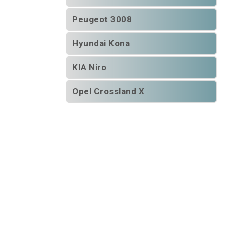
Peugeot 3008
Hyundai Kona
KIA Niro
Opel Crossland X