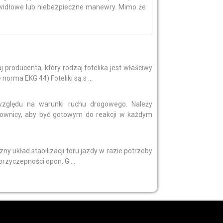
widłowe lub niebezpieczne manewry. Mimo że
 producenta, który rodzaj fotelika jest właściwy
orma EKG 44) Foteliki są s ...
zględu na warunki ruchu drogowego. Należy
ownicy, aby być gotowym do reakcji w każdym
iczny układ stabilizacji toru jazdy w razie potrzeby
rzyczepności opon. G ...