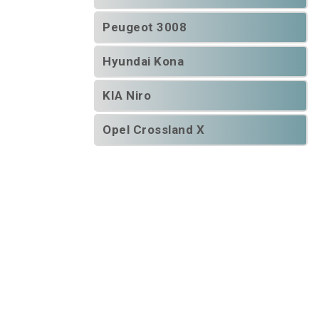
Peugeot 3008
Hyundai Kona
KIA Niro
Opel Crossland X