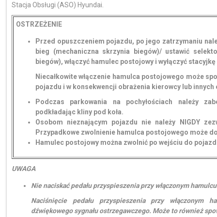
Stacja Obsługi (ASO) Hyundai.
OSTRZEŻENIE
Przed opuszczeniem pojazdu, po jego zatrzymaniu należ
bieg (mechaniczna skrzynia biegów)/ ustawić selekt
biegów), włączyć hamulec postojowy i wyłączyć stacyjkę
Niecałkowite włączenie hamulca postojowego może sp
pojazdu i w konsekwencji obrażenia kierowcy lub innych
Podczas parkowania na pochyłościach należy zab
podkładając kliny pod koła.
Osobom nieznającym pojazdu nie należy NIGDY zez
Przypadkowe zwolnienie hamulca postojowego może do
Hamulec postojowy można zwolnić po wejściu do pojazdu
UWAGA
Nie naciskać pedału przyspieszenia przy włączonym hamulc
Naciśnięcie pedału przyspieszenia przy włączonym h
dźwiękowego sygnału ostrzegawczego. Może to również sp