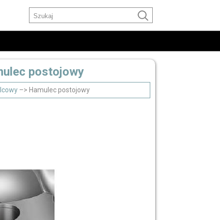
mulec postojowy
lcowy
–> Hamulec postojowy