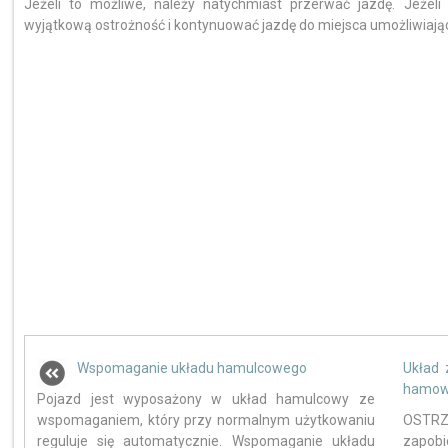
Jeżeli to możliwe, należy natychmiast przerwać jazdę. Jeżel
wyjątkową ostrożność i kontynuować jazdę do miejsca umożliwiaj
Wspomaganie układu hamulcowego
Układ 
hamow
Pojazd jest wyposażony w układ hamulcowy ze
wspomaganiem, który przy normalnym użytkowaniu
OSTRZ
reguluje się automatycznie. Wspomaganie układu
zapo