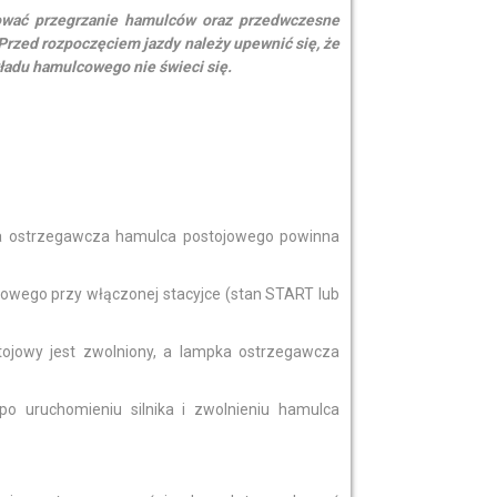
ać przegrzanie hamulców oraz przedwczesne
rzed rozpoczęciem jazdy należy upewnić się, że
ładu hamulcowego nie świeci się.
pka ostrzegawcza hamulca postojowego powinna
owego przy włączonej stacyjce (stan START lub
tojowy jest zwolniony, a lampka ostrzegawcza
o uruchomieniu silnika i zwolnieniu hamulca