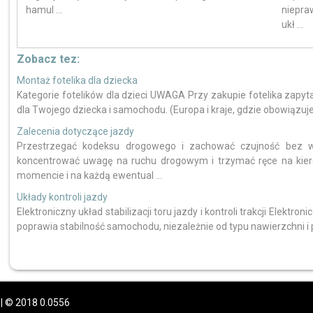
hamul ...
niepra
ukł ...
Zobacz tez:
Montaż fotelika dla dziecka
Kategorie fotelików dla dzieci UWAGA Przy zakupie fotelika zapytaj
dla Twojego dziecka i samochodu. (Europa i kraje, gdzie obowiązuje n
Zalecenia dotyczące jazdy
Przestrzegać kodeksu drogowego i zachować czujność bez w
koncentrować uwagę na ruchu drogowym i trzymać ręce na kier
momencie i na każdą ewentual ...
Układy kontroli jazdy
Elektroniczny układ stabilizacji toru jazdy i kontroli trakcji Elektron
poprawia stabilność samochodu, niezależnie od typu nawierzchni i p
| © 2018 0.0556