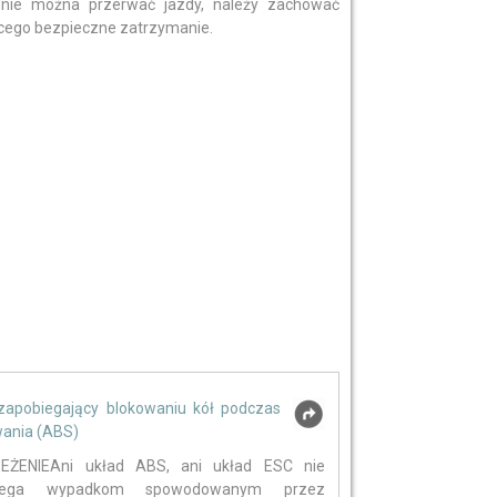
i nie można przerwać jazdy, należy zachować
ącego bezpieczne zatrzymanie.
zapobiegający blokowaniu kół podczas
ania (ABS)
EŻENIEAni układ ABS, ani układ ESC nie
biega wypadkom spowodowanym przez