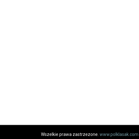
Wszelkie prawa zastrzezone.
www.polklasak.com