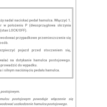
y nadal naciskać pedał hamulca. Włączyć 1.
or w położeniu P (dwusprzęgłowa skrzynia
 (stan LOCK/OFF).
owodować przypadkowe przemieszczenie się
 osób.
ezpieczyć pojazd przed stoczeniem się,
walać na dotykanie hamulca postojowego.
prowadzić do wypadku.
 i silnym naciśnięciu pedału hamulca.
u postojowym.
amulcu postojowym powoduje włączenie się
owodować uszkodzenie hamulca postojowego.