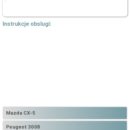
...
Instrukcje obslugi:
Mazda CX-5
Peugeot 3008