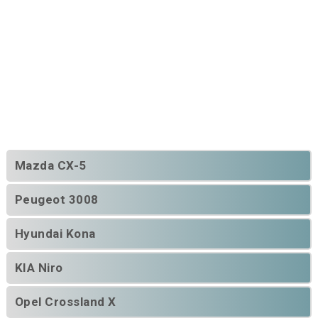
Mazda CX-5
Peugeot 3008
Hyundai Kona
KIA Niro
Opel Crossland X