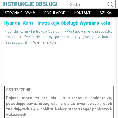
INSTRUKCJE OBSLUGI
STRONA GLOWNA
POPULARNE
KONTAKT
SZUKAJ
Hyundai Kona - Instrukcja Obslugi: Wymiana koła
Hyundai Kona - Instrukcja Obslugi
–>
Postępowanie w przypadku
awarii
–>
Przebicie opony podczas jazdy (wersja z kołem
zapasowym)
–> Wymiana koła
OSTRZEŻENIE
Pojazd może zsunąć się lub zjechać z podnośnika,
powodując poważne zagrożenie dla zdrowia lub życia osób
znajdujących się w pobliżu. Należy przestrzegać poniższych
wskazówek: