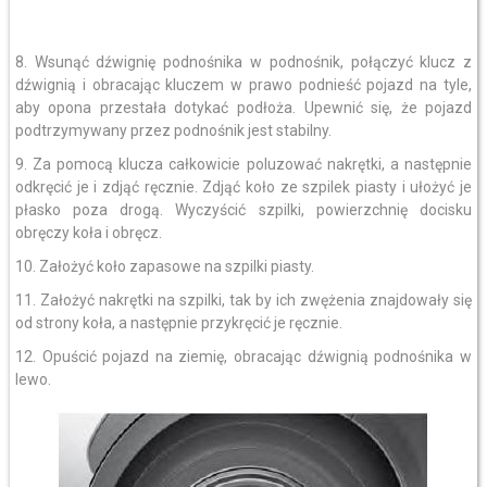
8. Wsunąć dźwignię podnośnika w podnośnik, połączyć klucz z
dźwignią i obracając kluczem w prawo podnieść pojazd na tyle,
aby opona przestała dotykać podłoża. Upewnić się, że pojazd
podtrzymywany przez podnośnik jest stabilny.
9. Za pomocą klucza całkowicie poluzować nakrętki, a następnie
odkręcić je i zdjąć ręcznie. Zdjąć koło ze szpilek piasty i ułożyć je
płasko poza drogą. Wyczyścić szpilki, powierzchnię docisku
obręczy koła i obręcz.
10. Założyć koło zapasowe na szpilki piasty.
11. Założyć nakrętki na szpilki, tak by ich zwężenia znajdowały się
od strony koła, a następnie przykręcić je ręcznie.
12. Opuścić pojazd na ziemię, obracając dźwignią podnośnika w
lewo.