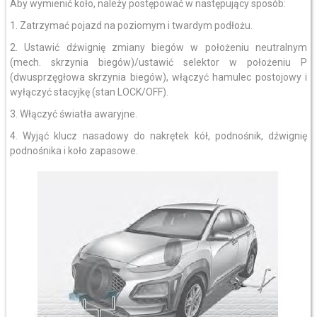
Aby wymienić koło, należy postępować w następujący sposób:
1. Zatrzymać pojazd na poziomym i twardym podłożu.
2. Ustawić dźwignię zmiany biegów w położeniu neutralnym
(mech. skrzynia biegów)/ustawić selektor w położeniu P
(dwusprzęgłowa skrzynia biegów), włączyć hamulec postojowy i
wyłączyć stacyjkę (stan LOCK/OFF).
3. Włączyć światła awaryjne.
4. Wyjąć klucz nasadowy do nakrętek kół, podnośnik, dźwignię
podnośnika i koło zapasowe.