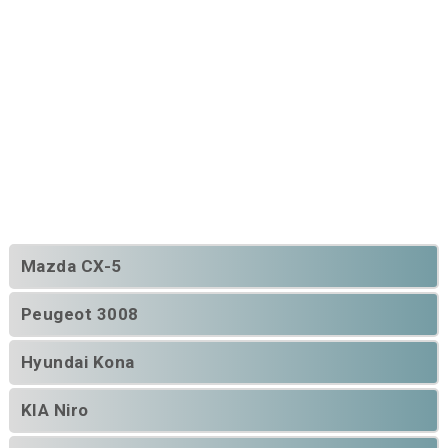
Mazda CX-5
Peugeot 3008
Hyundai Kona
KIA Niro