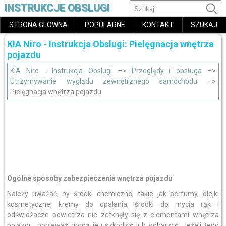
INSTRUKCJE OBSLUGI
STRONA GLOWNA
POPULARNE
KONTAKT
SZUKAJ
KIA Niro - Instrukcja Obslugi: Pielęgnacja wnętrza
pojazdu
KIA Niro - Instrukcja Obslugi
–>
Przeglądy i obsługa
–>
Utrzymywanie wyglądu zewnętrznego samochodu
–>
Pielęgnacja wnętrza pojazdu
Ogólne sposoby zabezpieczenia wnętrza pojazdu
Należy uważać, by środki chemiczne, takie jak perfumy, olejki
kosmetyczne, kremy do opalania, środki do mycia rąk i
odświeżacze powietrza nie zetknęły się z elementami wnętrza
pojazdu, ponieważ mogą je uszkodzić lub odbarwić. Jeżeli tego