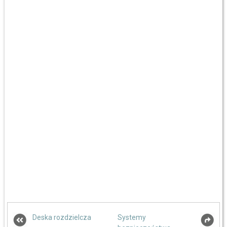
Deska rozdzielcza
Systemy