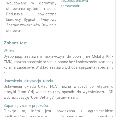
bezpieczeństwa
Wbudowane w kierownicy
samochodu
sterowanie systemem audio
Poduszka powietrzna
...
kierowcy Sygnał dźwiękowy
Zestaw wskaźników Dźwignia
sterowa ...
Zobacz tez:
Wstęp
Dysponując zestawem naprawczym do opon (Tire Mobility Kit -
TMK), można naprawić przebitą oponę bez konieczności wymiany
koła na zapasowe. W skład zestawu wchodzi sprężarka i specjalny
ś ...
Ustawienia i aktywacja układu
Ustawienia układu Układ FCA można włączyć po włączeniu
stacyjki (stan ON) w następujący sposób: Na wyświetlaczu LCD
wybrać pozycję "User Settings" (ustawienia ...
Zapamiętywanie prędkości
Funkcja ta, która jest powiązana z ogranicznikiem
prędkości/programowanym tempomatem, umożliwia