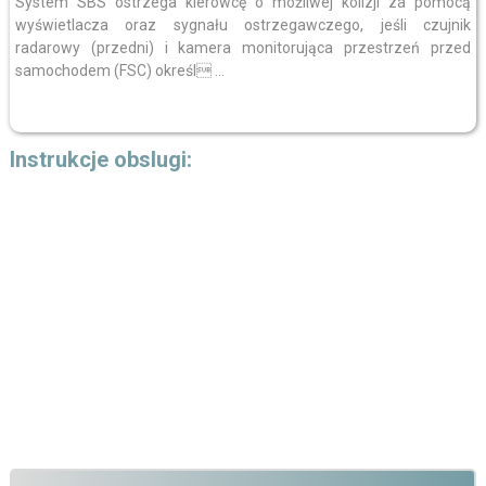
System SBS ostrzega kierowcę o możliwej kolizji za pomocą
wyświetlacza oraz sygnału ostrzegawczego, jeśli czujnik
radarowy (przedni) i kamera monitorująca przestrzeń przed
samochodem (FSC) określ ...
Instrukcje obslugi: