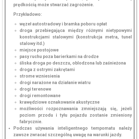
prędkością może stwarzać zagrożenie.
Przykładowo:
węzeł autostradowy i bramka poboru opłat
droga przebiegająca między różnymi nietypowymi
konstrukcjami stalowymi (konstrukcja metra, tunel
stalowy itd.)
miejsce postojowe
pasy ruchu poza barierkami na drodze
śliska droga po deszczu, oblodzona lub zaśnieżona
droga z ostrymi zakrętami
strome wzniesienia
drogi narażone na działanie wiatru
drogi terenowe
drogi remontowane
krawędziowe oznakowanie akustyczne
możliwości rozpoznawania zmniejszają się, jeżeli
poziom przodu i tyłu pojazdu zostanie zmieniony
fabrycznie.
Podczas używania inteligentnego tempomatu należy
zawsze zwracać szczególną uwagę na warunki jazdy.