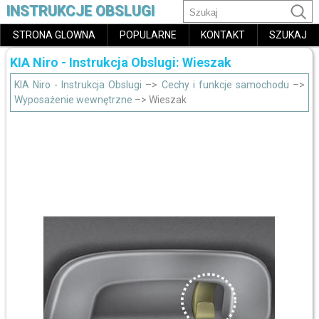
INSTRUKCJE OBSLUGI
STRONA GLOWNA
POPULARNE
KONTAKT
SZUKAJ
KIA Niro - Instrukcja Obslugi: Wieszak
KIA Niro - Instrukcja Obslugi
–>
Cechy i funkcje samochodu
–>
Wyposażenie wewnętrzne
–> Wieszak