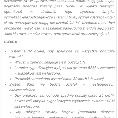
użytkownikowi w sprawdzaniu obecności nadjeżdżających z tyłu
pojazdów podczas zmiany pasa ruchu. W wyniku pewnych
ograniczeń w działaniu tego systemu lampka
sygnalizacyjna/ostrzegawcza systemu BSM, sygnał ostrzegawczy i
ekran ostrzegawczy mogą nie działać lub ich działanie może być
opóźnione, nawet jeśli na sąsiednim pasie ruchu znajduje się pojazd.
Jako kierowca musisz zawsze sam sprawdzać otoczenie pojazdu.
UWAGA
System BSM działa, gdy spełnione są wszystkie poniższe
warunki:
Włącznik zapłonu znajduje się w pozycji ON.
Lampka sygnalizacyjna wyłączenia systemu BSM w zestawie
wskaźników jest wyłączona.
Prędkość samochodu wynosi około 30 km/h lub więcej.
System BSM nie będzie działał w następujących
okolicznościach.
Gdy prędkość samochodu spadnie poniżej około 25 km/h,
nawet jeśli lampka sygnalizacyjna wyłączenia systemu BSM
jest wyłączona.
Gdy dźwignia zmiany biegów (manualna skrzynia
biegów)/dźwignia wybierania biegów (automatyczna