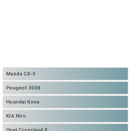
Mazda CX-5
Peugeot 3008
Hyundai Kona
KIA Niro
Opel Crossland X