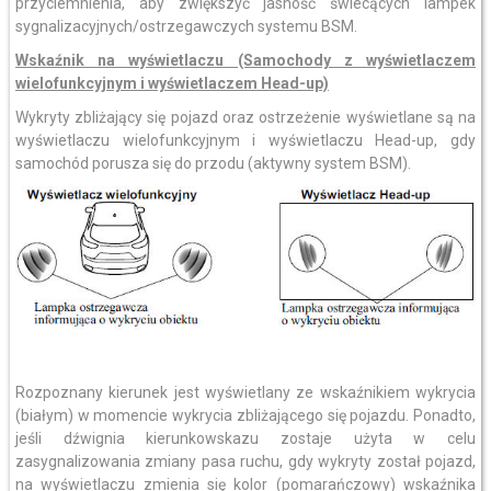
przyciemnienia, aby zwiększyć jasność świecących lampek
sygnalizacyjnych/ostrzegawczych systemu BSM.
Wskaźnik na wyświetlaczu (Samochody z wyświetlaczem
wielofunkcyjnym i wyświetlaczem Head-up)
Wykryty zbliżający się pojazd oraz ostrzeżenie wyświetlane są na
wyświetlaczu wielofunkcyjnym i wyświetlaczu Head-up, gdy
samochód porusza się do przodu (aktywny system BSM).
Rozpoznany kierunek jest wyświetlany ze wskaźnikiem wykrycia
(białym) w momencie wykrycia zbliżającego się pojazdu. Ponadto,
jeśli dźwignia kierunkowskazu zostaje użyta w celu
zasygnalizowania zmiany pasa ruchu, gdy wykryty został pojazd,
na wyświetlaczu zmienia się kolor (pomarańczowy) wskaźnika