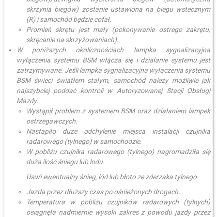
skrzynia biegów) zostanie ustawiona na biegu wstecznym
(R) i samochód będzie cofał.
Promień skrętu jest mały (pokonywanie ostrego zakrętu,
skręcanie na skrzyżowaniach).
W poniższych okolicznościach lampka sygnalizacyjna
wyłączenia systemu BSM włącza się i działanie systemu jest
zatrzymywane. Jeśli lampka sygnalizacyjna wyłączenia systemu
BSM świeci światłem stałym, samochód należy możliwie jak
najszybciej poddać kontroli w Autoryzowanej Stacji Obsługi
Mazdy.
Wystąpił problem z systemem BSM oraz działaniem lampek
ostrzegawczych.
Nastąpiło duże odchylenie miejsca instalacji czujnika
radarowego (tylnego) w samochodzie.
W pobliżu czujnika radarowego (tylnego) nagromadziła się
duża ilość śniegu lub lodu.
Usuń ewentualny śnieg, lód lub błoto ze zderzaka tylnego.
Jazda przez dłuższy czas po ośnieżonych drogach.
Temperatura w pobliżu czujników radarowych (tylnych)
osiągnęła nadmiernie wysoki zakres z powodu jazdy przez