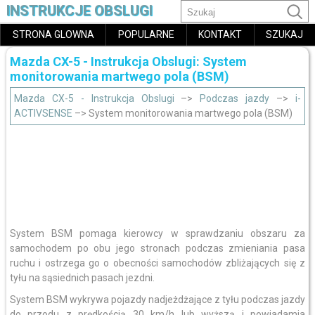
INSTRUKCJE OBSLUGI
STRONA GLOWNA
POPULARNE
KONTAKT
SZUKAJ
Mazda CX-5 - Instrukcja Obslugi: System
monitorowania martwego pola (BSM)
Mazda CX-5 - Instrukcja Obslugi
–>
Podczas jazdy
–>
i-
ACTIVSENSE
–> System monitorowania martwego pola (BSM)
System BSM pomaga kierowcy w sprawdzaniu obszaru za
samochodem po obu jego stronach podczas zmieniania pasa
ruchu i ostrzega go o obecności samochodów zbliżających się z
tyłu na sąsiednich pasach jezdni.
System BSM wykrywa pojazdy nadjeżdżające z tyłu podczas jazdy
do przodu z prędkością 30 km/h lub wyższą i powiadamia