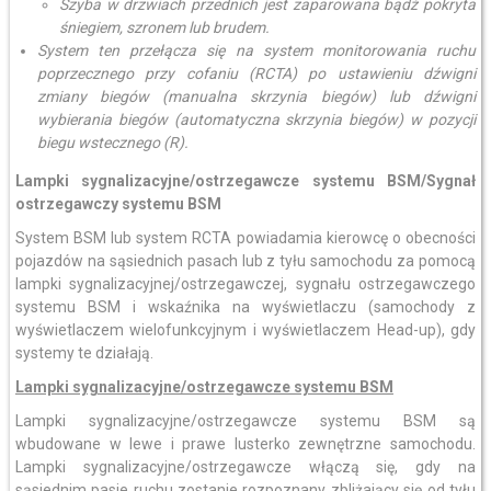
Szyba w drzwiach przednich jest zaparowana bądź pokryta
śniegiem, szronem lub brudem.
System ten przełącza się na system monitorowania ruchu
poprzecznego przy cofaniu (RCTA) po ustawieniu dźwigni
zmiany biegów (manualna skrzynia biegów) lub dźwigni
wybierania biegów (automatyczna skrzynia biegów) w pozycji
biegu wstecznego (R).
Lampki sygnalizacyjne/ostrzegawcze systemu BSM/Sygnał
ostrzegawczy systemu BSM
System BSM lub system RCTA powiadamia kierowcę o obecności
pojazdów na sąsiednich pasach lub z tyłu samochodu za pomocą
lampki sygnalizacyjnej/ostrzegawczej, sygnału ostrzegawczego
systemu BSM i wskaźnika na wyświetlaczu (samochody z
wyświetlaczem wielofunkcyjnym i wyświetlaczem Head-up), gdy
systemy te działają.
Lampki sygnalizacyjne/ostrzegawcze systemu BSM
Lampki sygnalizacyjne/ostrzegawcze systemu BSM są
wbudowane w lewe i prawe lusterko zewnętrzne samochodu.
Lampki sygnalizacyjne/ostrzegawcze włączą się, gdy na
sąsiednim pasie ruchu zostanie rozpoznany zbliżający się od tyłu