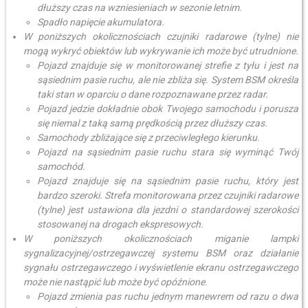
dłuższy czas na wzniesieniach w sezonie letnim.
Spadło napięcie akumulatora.
W poniższych okolicznościach czujniki radarowe (tylne) nie
mogą wykryć obiektów lub wykrywanie ich może być utrudnione.
Pojazd znajduje się w monitorowanej strefie z tyłu i jest na
sąsiednim pasie ruchu, ale nie zbliża się. System BSM określa
taki stan w oparciu o dane rozpoznawane przez radar.
Pojazd jedzie dokładnie obok Twojego samochodu i porusza
się niemal z taką samą prędkością przez dłuższy czas.
Samochody zbliżające się z przeciwległego kierunku.
Pojazd na sąsiednim pasie ruchu stara się wyminąć Twój
samochód.
Pojazd znajduje się na sąsiednim pasie ruchu, który jest
bardzo szeroki. Strefa monitorowana przez czujniki radarowe
(tylne) jest ustawiona dla jezdni o standardowej szerokości
stosowanej na drogach ekspresowych.
W poniższych okolicznościach miganie lampki
sygnalizacyjnej/ostrzegawczej systemu BSM oraz działanie
sygnału ostrzegawczego i wyświetlenie ekranu ostrzegawczego
może nie nastąpić lub może być opóźnione.
Pojazd zmienia pas ruchu jednym manewrem od razu o dwa