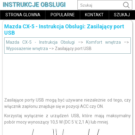
INSTRUKCJE OBSLUGI
STRONA GLOWNA
POPULARNE
KONTAKT
SZUKAJ
Mazda CX-5 - Instrukcja Obslugi: Zasilający port
USB
Mazda CX-5 - Instrukcja Obslugi
–>
Komfort wnętrza
–>
Wyposażenie wnętrza
–> Zasilający port USB
Zasilające porty USB mogą być używane niezależnie od tego, czy
włącznik zapłonu znajduje się w pozycji ACC czy ON.
Korzystaj wyłącznie z urządzeń USB, które mają maksymalny
pobór mocy wynoszący 10,5 W (DC 5 V, 2,1 A) lub mniej.