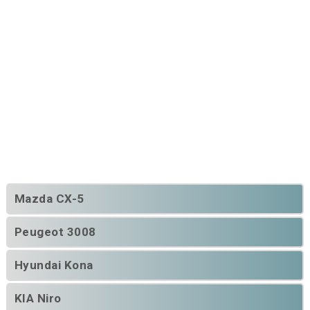
Mazda CX-5
Peugeot 3008
Hyundai Kona
KIA Niro