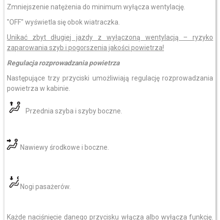
Zmniejszenie natężenia do minimum wyłącza wentylację.
"OFF" wyświetla się obok wiatraczka.
Unikać zbyt długiej jazdy z wyłączoną wentylacją – ryzyko
zaparowania szyb i pogorszenia jakości powietrza!
Regulacja rozprowadzania powietrza
Następujące trzy przyciski umożliwiają regulację rozprowadzania
powietrza w kabinie.
Przednia szyba i szyby boczne.
Nawiewy środkowe i boczne.
Nogi pasażerów.
Każde naciśnięcie danego przycisku włącza albo wyłącza funkcję.