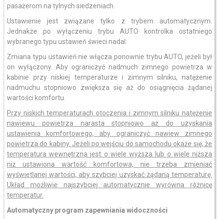
pasażerom na tylnych siedzeniach.
Ustawienie jest związane tylko z trybem automatycznym.
Jednakże po wyłączeniu trybu AUTO kontrolka ostatniego
wybranego typu ustawień świeci nadal.
Zmiana typu ustawień nie włącza ponownie trybu AUTO, jeżeli był
on wyłączony. Aby ograniczyć nadmuch zimnego powietrza w
kabinie przy niskiej temperaturze i zimnym silniku, natężenie
nadmuchu stopniowo zwiększa się aż do osiągnięcia żądanej
wartości komfortu.
Przy niskich temperaturach otoczenia i zimnym silniku natężenie
nawiewu powietrza narasta stopniowo aż do uzyskania
ustawienia komfortowego, aby ograniczyć nawiew zimnego
powietrza do kabiny. Jeżeli po wejściu do samochodu okaże się, że
temperatura wewnętrzna jest o wiele wyższa lub o wiele niższa
niż ustawiona wartość komfortowa, nie trzeba zmieniać
wyświetlanej wartości, aby szybciej uzyskać żądaną temperaturę.
Układ możliwie najszybciej automatycznie wyrówna różnicę
temperatur.
Automatyczny program zapewniania widoczności