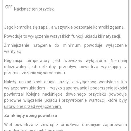
Nacisnąć ten przycisk.
Jego kontrolka się zapali, a wszystkie pozostałe kontrolki zgasną.
Powoduje to wyłączenie wszystkich funkcji układu klimatyzacji.
Zmniejszenie natężenia do minimum powoduje wyłączenie
wentylacji.
Regulacja temperatury jest wówczas wyłączona. Niemniej
odczuwalny jest delikatny przepływ powietrza wynikający z
przemieszczania się samochodu.
Należy unikać zbyt długiej jazdy z wyłączoną wentylacją lub
wyłączonym układem – ryzyko zaparowania i pogorszenia jakości
powietrza! Kolejne naciśnięcie dowolnego przycisku powoduje
ponowne włączenie układu i przywrócenie wartości, które były
ustawione przed wyłączeniem.
Zamknięty obieg powietrza
Wlot powietrza z zewnątrz umożliwia uniknięcie zaparowania
przedniej szyby i szyb bocznych.