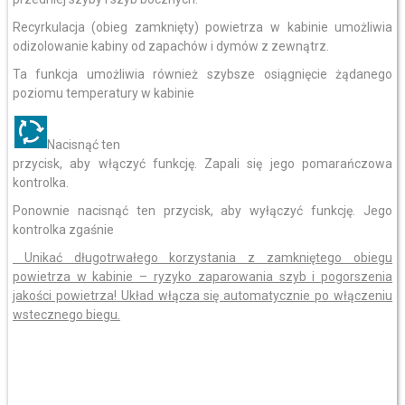
Recyrkulacja (obieg zamknięty) powietrza w kabinie umożliwia
odizolowanie kabiny od zapachów i dymów z zewnątrz.
Ta funkcja umożliwia również szybsze osiągnięcie żądanego
poziomu temperatury w kabinie
Nacisnąć ten
przycisk, aby włączyć funkcję. Zapali się jego pomarańczowa
kontrolka.
Ponownie nacisnąć ten przycisk, aby wyłączyć funkcję. Jego
kontrolka zgaśnie
Unikać długotrwałego korzystania z zamkniętego obiegu
powietrza w kabinie – ryzyko zaparowania szyb i pogorszenia
jakości powietrza! Układ włącza się automatycznie po włączeniu
wstecznego biegu.