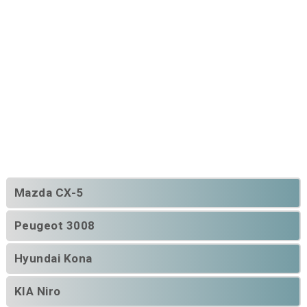
Mazda CX-5
Peugeot 3008
Hyundai Kona
KIA Niro