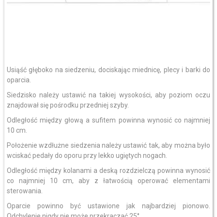
Usiąść głęboko na siedzeniu, dociskając miednicę, plecy i barki do
oparcia.
Siedzisko należy ustawić na takiej wysokości, aby poziom oczu
znajdował się pośrodku przedniej szyby.
Odległość między głową a sufitem powinna wynosić co najmniej
10 cm.
Położenie wzdłużne siedzenia należy ustawić tak, aby można było
wciskać pedały do oporu przy lekko ugiętych nogach.
Odległość między kolanami a deską rozdzielczą powinna wynosić
co najmniej 10 cm, aby z łatwością operować elementami
sterowania.
Oparcie powinno być ustawione jak najbardziej pionowo.
Odchylenie nigdy nie może przekraczać 25°.