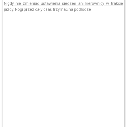
Nigdy nie zmieniać ustawienia siedzeń ani kierownicy w trakcie
jazdy. Nogi przez cały czas trzymać na podłodze