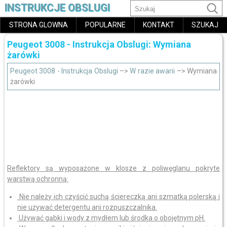
INSTRUKCJE OBSLUGI
STRONA GLOWNA
POPULARNE
KONTAKT
SZUKAJ
Peugeot 3008 - Instrukcja Obslugi: Wymiana
żarówki
Peugeot 3008 - Instrukcja Obslugi
–>
W razie awarii
–> Wymiana
żarówki
Reflektory są wyposażone w klosze z poliwęglanu pokryte
warstwą ochronną:
Nie należy ich czyścić suchą ściereczką ani szmatką polerską i
nie używać detergentu ani rozpuszczalnika.
Używać gąbki i wody z mydłem lub środka o obojętnym pH.