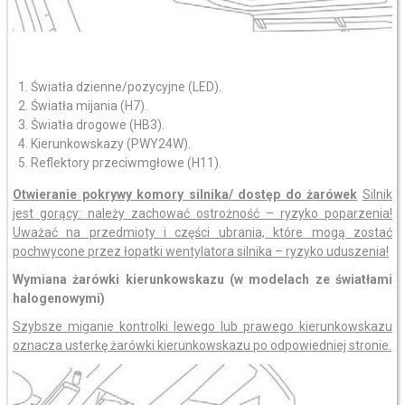
Światła dzienne/pozycyjne (LED).
Światła mijania (H7).
Światła drogowe (HB3).
Kierunkowskazy (PWY24W).
Reflektory przeciwmgłowe (H11).
Otwieranie pokrywy komory silnika/ dostęp do żarówek
Silnik
jest gorący: należy zachować ostrożność – ryzyko poparzenia!
Uważać na przedmioty i części ubrania, które mogą zostać
pochwycone przez łopatki wentylatora silnika – ryzyko uduszenia!
Wymiana żarówki kierunkowskazu (w modelach ze światłami
halogenowymi)
Szybsze miganie kontrolki lewego lub prawego kierunkowskazu
oznacza usterkę żarówki kierunkowskazu po odpowiedniej stronie.