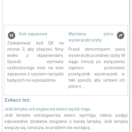
Koło zapasowe
Wymiana pióra
wycieraczki szyby
Zeskanować kod QR na
stronie 3, aby obejrzeć filmy
Przed demontażem pióra
wideo z objaśnieniami.
wycieraczki przedniej szyby W
Sposób wymiany
ciągu minuty po wyłączeniu
uszkodzonego koła na koło
zapłonu przestawić
zapasowe z użyciem narzędzi
przełącznik wycieraczek w
będących na wyposażeniu ...
taki sposób, aby ustawić ich
pióra n ...
Zobacz tez:
Jeśli lampka ostrzegawcza świeci się lub miga
Jeśli lampka ostrzegawcza świeci się/miga, należy podjąć
odpowiednie działania związane z każdą lampką. Jeśli lampka
wyłączy się, oznacza, że problem nie występuj ...