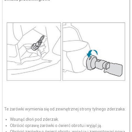
Te żarówki wymienia się od zewnętrznej strony tylnego zderzaka:
Wsunąć dłoń pod zderzak.
Obrócić oprawę żarówki o ćwierć obrotu i wyjąć ją.
Obrócić żarówkę o ćwierć obrotu, wyjąć ją i zamontować nową.