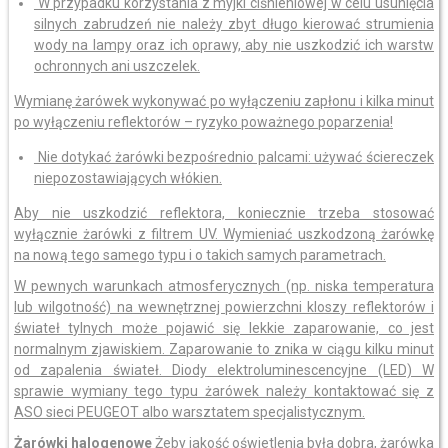
W przypadku korzystania z myjki ciśnieniowej w celu usunięcia
silnych zabrudzeń nie należy zbyt długo kierować strumienia
wody na lampy oraz ich oprawy, aby nie uszkodzić ich warstw
ochronnych ani uszczelek.
Wymianę żarówek wykonywać po wyłączeniu zapłonu i kilka minut
po wyłączeniu reflektorów – ryzyko poważnego poparzenia!
Nie dotykać żarówki bezpośrednio palcami: używać ściereczek
niepozostawiających włókien.
Aby nie uszkodzić reflektora, koniecznie trzeba stosować
wyłącznie żarówki z filtrem UV. Wymieniać uszkodzoną żarówkę
na nową tego samego typu i o takich samych parametrach.
W pewnych warunkach atmosferycznych (np. niska temperatura
lub wilgotność) na wewnętrznej powierzchni kloszy reflektorów i
świateł tylnych może pojawić się lekkie zaparowanie, co jest
normalnym zjawiskiem. Zaparowanie to znika w ciągu kilku minut
od zapalenia świateł. Diody elektroluminescencyjne (LED) W
sprawie wymiany tego typu żarówek należy kontaktować się z
ASO sieci PEUGEOT albo warsztatem specjalistycznym.
Żarówki halogenowe
Żeby jakość oświetlenia była dobra, żarówka