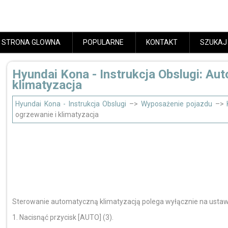
STRONA GLOWNA
POPULARNE
KONTAKT
SZUKAJ
Hyundai Kona - Instrukcja Obslugi: Au
klimatyzacja
Hyundai Kona - Instrukcja Obslugi
–>
Wyposażenie pojazdu
–>
ogrzewanie i klimatyzacja
Sterowanie automatyczną klimatyzacją polega wyłącznie na usta
1. Nacisnąć przycisk [AUTO] (3).