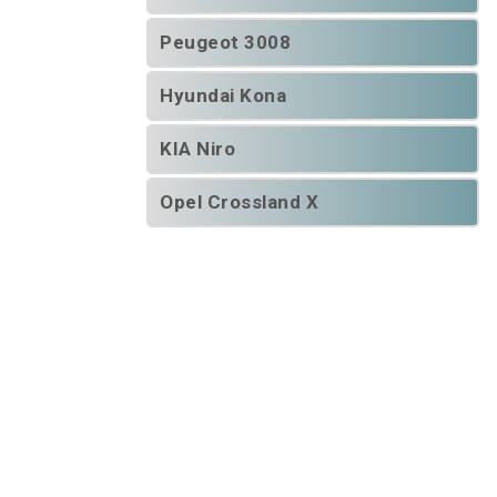
Peugeot 3008
Hyundai Kona
KIA Niro
Opel Crossland X