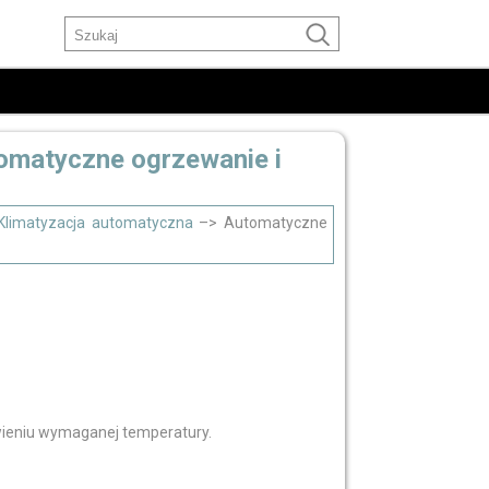
tomatyczne ogrzewanie i
Klimatyzacja automatyczna
–> Automatyczne
wieniu wymaganej temperatury.