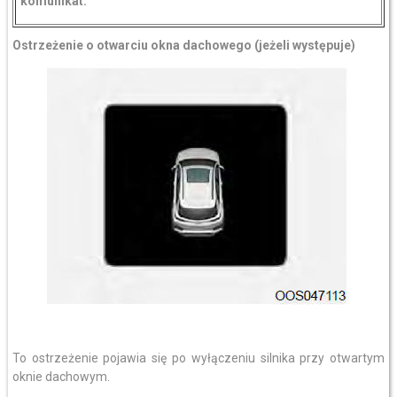
komunikat.
Ostrzeżenie o otwarciu okna dachowego
(jeżeli występuje)
To ostrzeżenie pojawia się po wyłączeniu silnika przy otwartym
oknie dachowym.