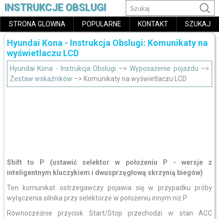
INSTRUKCJE OBSLUGI
STRONA GLOWNA
POPULARNE
KONTAKT
SZUKAJ
Hyundai Kona - Instrukcja Obslugi: Komunikaty na
wyświetlaczu LCD
Hyundai Kona - Instrukcja Obslugi
–>
Wyposażenie pojazdu
–>
Zestaw wskaźników
–> Komunikaty na wyświetlaczu LCD
Shift to P
(ustawić selektor w położeniu P - wersje z
inteligentnym kluczykiem i dwusprzęgłową skrzynią biegów)
Ten komunikat ostrzegawczy pojawia się w przypadku próby
wyłączenia silnika przy selektorze w położeniu innym niż P.
Równocześnie przycisk Start/Stop przechodzi w stan ACC