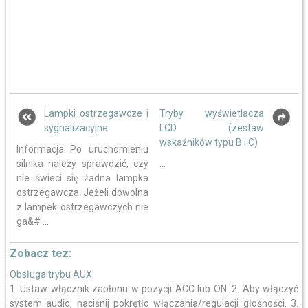
Lampki ostrzegawcze i
Tryby wyświetlacza
sygnalizacyjne
LCD (zestaw
wskaźników typu B i C)
Informacja Po uruchomieniu
silnika należy sprawdzić, czy
...
nie świeci się żadna lampka
ostrzegawcza. Jeżeli dowolna
z lampek ostrzegawczych nie
ga&# ...
Zobacz tez:
Obsługa trybu AUX
1. Ustaw włącznik zapłonu w pozycji ACC lub ON. 2. Aby włączyć
system audio, naciśnij pokrętło włączania/regulacji głośności. 3.