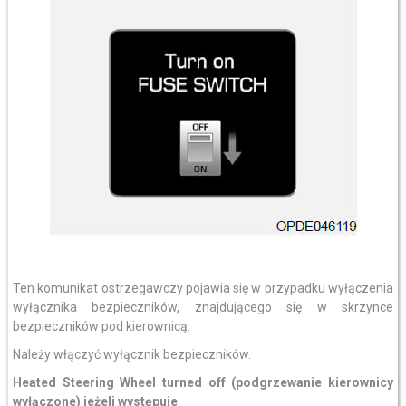
Ten komunikat ostrzegawczy pojawia się w przypadku wyłączenia
wyłącznika bezpieczników, znajdującego się w skrzynce
bezpieczników pod kierownicą.
Należy włączyć wyłącznik bezpieczników.
Heated Steering Wheel turned off (podgrzewanie kierownicy
wyłączone)
jeżeli występuje