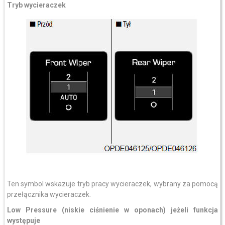
Tryb wycieraczek
Ten symbol wskazuje tryb pracy wycieraczek, wybrany za pomocą
przełącznika wycieraczek.
Low Pressure (niskie ciśnienie w oponach)
jeżeli funkcja
występuje