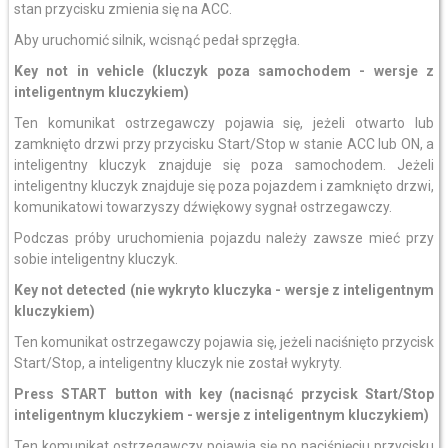
stan przycisku zmienia się na ACC.
Aby uruchomić silnik, wcisnąć pedał sprzęgła.
Key not in vehicle
(kluczyk poza samochodem - wersje z
inteligentnym kluczykiem)
Ten komunikat ostrzegawczy pojawia się, jeżeli otwarto lub
zamknięto drzwi przy przycisku Start/Stop w stanie ACC lub ON, a
inteligentny kluczyk znajduje się poza samochodem. Jeżeli
inteligentny kluczyk znajduje się poza pojazdem i zamknięto drzwi,
komunikatowi towarzyszy dźwiękowy sygnał ostrzegawczy.
Podczas próby uruchomienia pojazdu należy zawsze mieć przy
sobie inteligentny kluczyk.
Key not detected (nie wykryto kluczyka - wersje z inteligentnym
kluczykiem)
Ten komunikat ostrzegawczy pojawia się, jeżeli naciśnięto przycisk
Start/Stop, a inteligentny kluczyk nie został wykryty.
Press START button with key
(nacisnąć przycisk Start/Stop
inteligentnym kluczykiem - wersje z inteligentnym kluczykiem)
Ten komunikat ostrzegawczy pojawia się po naciśnięciu przycisku