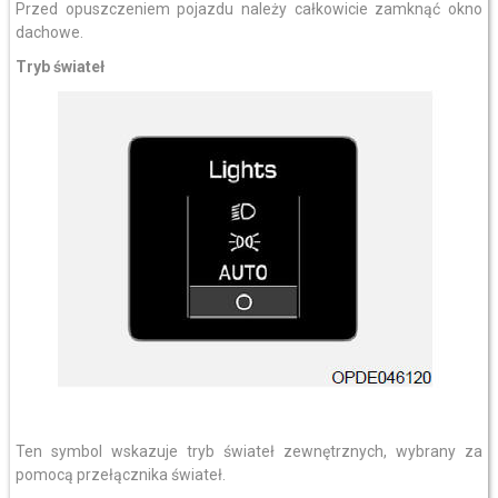
Przed opuszczeniem pojazdu należy całkowicie zamknąć okno
dachowe.
Tryb świateł
Ten symbol wskazuje tryb świateł zewnętrznych, wybrany za
pomocą przełącznika świateł.