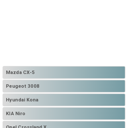
Mazda CX-5
Peugeot 3008
Hyundai Kona
KIA Niro
Opel Crossland X