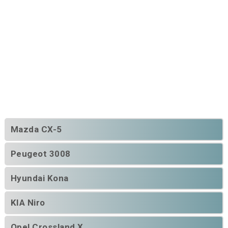
Mazda CX-5
Peugeot 3008
Hyundai Kona
KIA Niro
Opel Crossland X