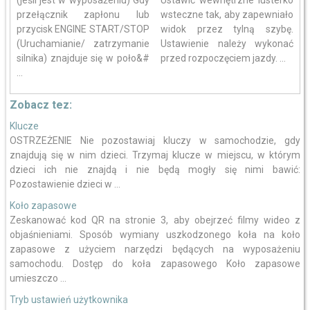
(jeśli jest w wyposażeniu) Gdy
Ustawić wewnętrzne lusterko
przełącznik zapłonu lub
wsteczne tak, aby zapewniało
przycisk ENGINE START/STOP
widok przez tylną szybę.
(Uruchamianie/ zatrzymanie
Ustawienie należy wykonać
silnika) znajduje się w poło&#
przed rozpoczęciem jazdy. ...
...
Zobacz tez:
Klucze
OSTRZEŻENIE Nie pozostawiaj kluczy w samochodzie, gdy
znajdują się w nim dzieci. Trzymaj klucze w miejscu, w którym
dzieci ich nie znajdą i nie będą mogły się nimi bawić:
Pozostawienie dzieci w ...
Koło zapasowe
Zeskanować kod QR na stronie 3, aby obejrzeć filmy wideo z
objaśnieniami. Sposób wymiany uszkodzonego koła na koło
zapasowe z użyciem narzędzi będących na wyposażeniu
samochodu. Dostęp do koła zapasowego Koło zapasowe
umieszczo ...
Tryb ustawień użytkownika