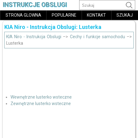
INSTRUKCJE OBSLUGI
STRONA GLOWNA
POPULARNE
KONTAKT
SZUKAJ
KIA Niro - Instrukcja Obslugi: Lusterka
KIA Niro - Instrukcja Obslugi
–>
Cechy i funkcje samochodu
–>
Lusterka
Wewnętrzne lusterko wsteczne
Zewnętrzne lusterko wsteczne