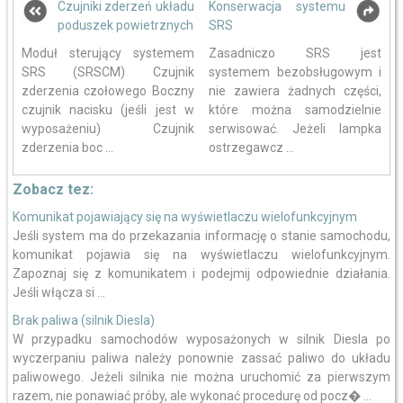
Czujniki zderzeń układu
Konserwacja systemu
poduszek powietrznych
SRS
Moduł sterujący systemem
Zasadniczo SRS jest
SRS (SRSCM) Czujnik
systemem bezobsługowym i
zderzenia czołowego Boczny
nie zawiera żadnych części,
czujnik nacisku (jeśli jest w
które można samodzielnie
wyposażeniu) Czujnik
serwisować. Jeżeli lampka
zderzenia boc ...
ostrzegawcz ...
Zobacz tez:
Komunikat pojawiający się na wyświetlaczu wielofunkcyjnym
Jeśli system ma do przekazania informację o stanie samochodu,
komunikat pojawia się na wyświetlaczu wielofunkcyjnym.
Zapoznaj się z komunikatem i podejmij odpowiednie działania.
Jeśli włącza si ...
Brak paliwa (silnik Diesla)
W przypadku samochodów wyposażonych w silnik Diesla po
wyczerpaniu paliwa należy ponownie zassać paliwo do układu
paliwowego. Jeżeli silnika nie można uruchomić za pierwszym
razem, nie ponawiać próby, ale wykonać procedurę od pocz� ...