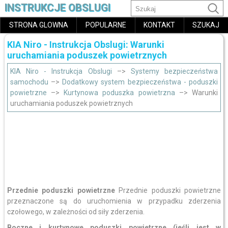
INSTRUKCJE OBSLUGI
STRONA GLOWNA
POPULARNE
KONTAKT
SZUKAJ
KIA Niro - Instrukcja Obslugi: Warunki
uruchamiania poduszek powietrznych
KIA Niro - Instrukcja Obslugi
–>
Systemy bezpieczeństwa
samochodu
–>
Dodatkowy system bezpieczeństwa - poduszki
powietrzne
–>
Kurtynowa poduszka powietrzna
–> Warunki
uruchamiania poduszek powietrznych
Przednie poduszki powietrzne
Przednie poduszki powietrzne
przeznaczone są do uruchomienia w przypadku zderzenia
czołowego, w zależności od siły zderzenia.
Boczne i kurtynowe poduszki powietrzne (jeśli jest w