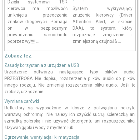
Dzięki systemowi TSR
kierowca ma możliwość
System wykrywający
uniknięcia przeoczenia
znużenie kierowcy (Driver
znaków drogowych. Pomaga
Attention Alert, w skrócie
on w bezpiecznym
DAA), to system, który
prowadzeniu samochodu
rozpoznaje zmęczenie i
poprzez wy ...
zmniejszoną czujnoś& ...
Zobacz tez:
Zasady korzystania z urządzenia USB
Urządzenie odtwarza następujące typy plików audio:
PRZESTROGA Nie dopisuj rozszerzenia plików audio do plików
innego rodzaju. Nie zmieniaj rozszerzenia pliku audio. Jeśli to
zrobisz, urządzenie ...
Wymiana żarówki
Reflektory są wyposażone w klosze z poliwęglanu pokryte
warstwą ochronną: Nie należy ich czyścić suchą ściereczką ani
szmatką polerską i nie używać detergentu ani rozpuszczalnika.
Używać gąbki i wody z mydłem lub ...
Ogrzewanie, wentylacja i klimatyzacja