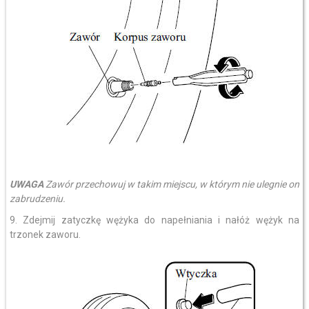
UWAGA
Zawór przechowuj w takim miejscu, w którym nie ulegnie on
zabrudzeniu.
9. Zdejmij zatyczkę wężyka do napełniania i nałóż wężyk na
trzonek zaworu.