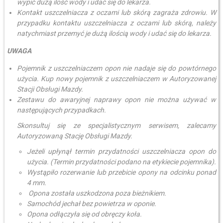
wypić dużą ilość wody i udać się do lekarza.
Kontakt uszczelniacza z oczami lub skórą zagraża zdrowiu. W
przypadku kontaktu uszczelniacza z oczami lub skórą, należy
natychmiast przemyć je dużą ilością wody i udać się do lekarza.
UWAGA
Pojemnik z uszczelniaczem opon nie nadaje się do powtórnego
użycia. Kup nowy pojemnik z uszczelniaczem w Autoryzowanej
Stacji Obsługi Mazdy.
Zestawu do awaryjnej naprawy opon nie można używać w
następujących przypadkach.
Skonsultuj się ze specjalistycznym serwisem, zalecamy
Autoryzowaną Stację Obsługi Mazdy.
Jeżeli upłynął termin przydatności uszczelniacza opon do
użycia. (Termin przydatności podano na etykiecie pojemnika).
Wystąpiło rozerwanie lub przebicie opony na odcinku ponad
4 mm.
Opona została uszkodzona poza bieżnikiem.
Samochód jechał bez powietrza w oponie.
Opona odłączyła się od obręczy koła.