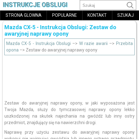
INSTRUKCJE OBSLUGI
STRONA GLOWNA
POPULARNE
KONTAKT
SZUKAJ
Mazda CX-5 - Instrukcja Obslugi: Zestaw do
awaryjnej naprawy opony
Mazda CX-5 - Instrukcja Obslugi
–>
W razie awarii
–>
Przebita
opona
–> Zestaw do awaryjnej naprawy opony
Zestaw do awaryjnej naprawy opony, w jaki wyposażona jest
Twoja Mazda, służy do tymczasowej naprawy opony lekko
uszkodzonej na skutek najechania na gwóźdź lub inny ostry
przedmiot, znajdujący się na nawierzchni drogi.
Naprawę przy użyciu zestawu do awaryjnej naprawy opony
wykonuj nie wyjmując gwoździa lub innego ostrego przedmiotu,