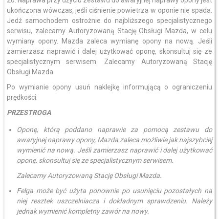
20. Naprawa przy użyciu zestawu do awaryjnej naprawy opony jest
ukończona wówczas, jeśli ciśnienie powietrza w oponie nie spada.
Jedź samochodem ostrożnie do najbliższego specjalistycznego
serwisu, zalecamy Autoryzowaną Stację Obsługi Mazda, w celu
wymiany opony. Mazda zaleca wymianę opony na nową. Jeśli
zamierzasz naprawić i dalej użytkować oponę, skonsultuj się ze
specjalistycznym serwisem. Zalecamy Autoryzowaną Stację
Obsługi Mazda.
Po wymianie opony usuń naklejkę informującą o ograniczeniu
prędkości.
PRZESTROGA
Oponę, którą poddano naprawie za pomocą zestawu do
awaryjnej naprawy opony, Mazda zaleca możliwie jak najszybciej
wymienić na nową. Jeśli zamierzasz naprawić i dalej użytkować
oponę, skonsultuj się ze specjalistycznym serwisem.
Zalecamy Autoryzowaną Stację Obsługi Mazda.
Felga może być użyta ponownie po usunięciu pozostałych na
niej resztek uszczelniacza i dokładnym sprawdzeniu. Należy
jednak wymienić kompletny zawór na nowy.