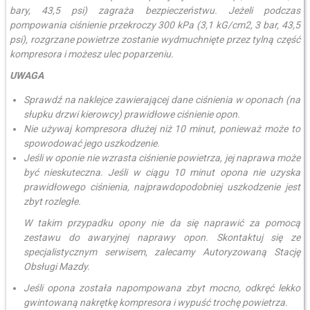
bary, 43,5 psi) zagraża bezpieczeństwu. Jeżeli podczas
pompowania ciśnienie przekroczy 300 kPa (3,1 kG/cm2, 3 bar, 43,5
psi), rozgrzane powietrze zostanie wydmuchnięte przez tylną część
kompresora i możesz ulec poparzeniu.
UWAGA
Sprawdź na naklejce zawierającej dane ciśnienia w oponach (na
słupku drzwi kierowcy) prawidłowe ciśnienie opon.
Nie używaj kompresora dłużej niż 10 minut, ponieważ może to
spowodować jego uszkodzenie.
Jeśli w oponie nie wzrasta ciśnienie powietrza, jej naprawa może
być nieskuteczna. Jeśli w ciągu 10 minut opona nie uzyska
prawidłowego ciśnienia, najprawdopodobniej uszkodzenie jest
zbyt rozległe.
W takim przypadku opony nie da się naprawić za pomocą
zestawu do awaryjnej naprawy opon. Skontaktuj się ze
specjalistycznym serwisem, zalecamy Autoryzowaną Stację
Obsługi Mazdy.
Jeśli opona została napompowana zbyt mocno, odkręć lekko
gwintowaną nakrętkę kompresora i wypuść trochę powietrza.