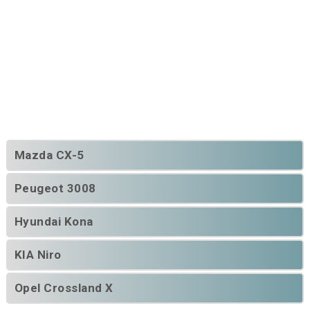
Mazda CX-5
Peugeot 3008
Hyundai Kona
KIA Niro
Opel Crossland X