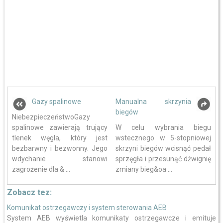
Gazy spalinowe
Manualna skrzynia
biegów
NiebezpieczeństwoGazy
spalinowe zawierają trujący
W celu wybrania biegu
tlenek węgla, który jest
wstecznego w 5-stopniowej
bezbarwny i bezwonny. Jego
skrzyni biegów wcisnąć pedał
wdychanie stanowi
sprzęgła i przesunąć dźwignię
zagrożenie dla & ...
zmiany bieg&oa ...
Zobacz tez:
Komunikat ostrzegawczy i system sterowania AEB
System AEB wyświetla komunikaty ostrzegawcze i emituje