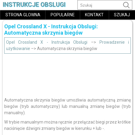
INSTRUKCJE OBSLUGI
STRONA GLOWNA
POPULARNE
KONTAKT
SZUKAJ
Opel Crossland X - Instrukcja Obslugi:
Automatyczna skrzynia biegów
Opel Crossland X - Instrukcja Obslugi
–>
Prowadzenie i
użytkowanie
–> Automatyczna skrzynia biegów
Automatyczna skrzynia biegów umożliwia automatyczną zmianę
biegów (tryb automatyczny) lub manualną zmianę biegów (tryb
manualny).
W trybie manualnym można ręcznie przełączać biegi przez krótkie
naciśnięcie dźwigni zmiany biegów w kierunku + lub -.